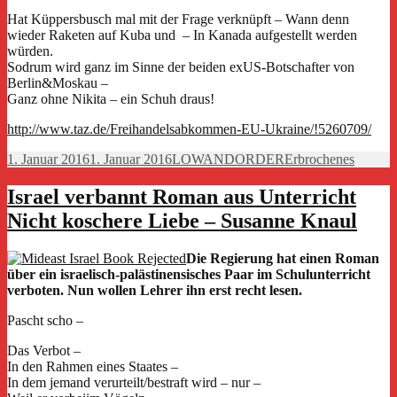
Hat Küppersbusch mal mit der Frage verknüpft – Wann denn
wieder Raketen auf Kuba und – In Kanada aufgestellt werden
würden.
Sodrum wird ganz im Sinne der beiden exUS-Botschafter von
Berlin&Moskau –
Ganz ohne Nikita – ein Schuh draus!
http://www.taz.de/Freihandelsabkommen-EU-Ukraine/!5260709/
Veröffentlicht
Autor
Kategorien
1. Januar 2016
1. Januar 2016
LOWANDORDER
Erbrochenes
am
Israel verbannt Roman aus Unterricht
Nicht koschere Liebe – Susanne Knaul
Die Regierung hat einen Roman
über ein israelisch-palästinensisches Paar im Schulunterricht
verboten. Nun wollen Lehrer ihn erst recht lesen.
Pascht scho –
Das Verbot –
In den Rahmen eines Staates –
In dem jemand verurteilt/bestraft wird – nur –