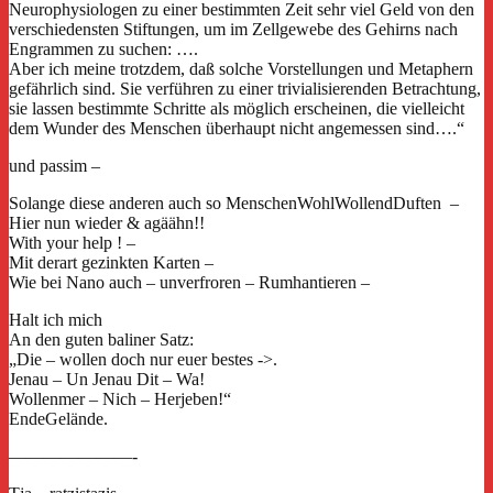
Neurophysiologen zu einer bestimmten Zeit sehr viel Geld von den
verschiedensten Stiftungen, um im Zellgewebe des Gehirns nach
Engrammen zu suchen: ….
Aber ich meine trotzdem, daß solche Vorstellungen und Metaphern
gefährlich sind. Sie verführen zu einer trivialisierenden Betrachtung,
sie lassen bestimmte Schritte als möglich erscheinen, die vielleicht
dem Wunder des Menschen überhaupt nicht angemessen sind….“
und passim –
Solange diese anderen auch so MenschenWohlWollendDuften –
Hier nun wieder & agäähn!!
With your help ! –
Mit derart gezinkten Karten –
Wie bei Nano auch – unverfroren – Rumhantieren –
Halt ich mich
An den guten baliner Satz:
„Die – wollen doch nur euer bestes ->.
Jenau – Un Jenau Dit – Wa!
Wollenmer – Nich – Herjeben!“
EndeGelände.
———————-