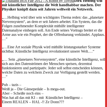
Dirk Helbing will
mit künstlicher Intelligenz die Welt handhabbar machen. Der
Physiker knüpft dazu seit Jahren weltweit ein Netzwerk.
„…Helbing wird über sein wichtigstes Thema reden: das „planetare
Nervensystem“, an dem er seit Jahren arbeitet. Ein System, das die
Folgen zunehmender Komplexität mithilfe intelligenter
Datenanalyse einhegen soll. Am Ende seines Vortrags breitet er die
Arme aus wie ein Prophet, der die Offenbarung verkündet. Applaus.
…“
„…Eine Art soziale Physik wird mithilfe leistungsstarker Systeme
sichtbar. Künstliche Intelligenz revolutioniert unsere Welt.…“
„… Sein „planetares Nervensystem“, eine künstliche Intelligenz, soll
sich aus den Datenströmen der Menschen speisen, dezentral
funktionieren und partizipativ. Jeder soll selbst entscheiden können,
welche Daten zu welchem Zweck zur Verfügung gestellt werden.
…“
Puh – tazis –
Weiß ja – Die Gänsepedale – Is mega-out.
Aber – Scheiße noch eins –
Was hat all das mit KI – mit Künstlicher Intelligenz –
Einem REALEN – HAL -!! Ze Donn???