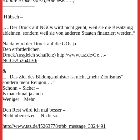
ich ihre Artikel sonst gerne lese……)
———————-
Hübsch –
„…Der Druck auf NGOs wird nicht geübt, weil sie die Besatzung
ablehnen, sondern weil sie von anderen Staaten finanziert werden.“
Na da wird der Druck auf die GOs ja
Den erforderlichen
DruckAusgleich schaffen;)
http://www.taz.de/Ge…-
NGOs/!5264130/
&
„…Das Ziel des Bildungsminister ist nicht „mehr Zionismus“
sondern mehr Religon.…“
Schonn – Sicher –
Is manchmal ja auch
Weniger – Mehr.
Den Rest würd ich mal besser –
Nicht übersetzen – Nicht so.
http://www.taz.de/!5263778/#bb_message_3324491