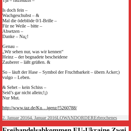
Tja – ratzistazis –
Is doch fein –
Wachgeschubst – &
Mal die ödeblöde 0/1-Brille –
Für ne Weile – bitte –
Absetzen –
Danke – Na¿!
Genau –
„Wir sehen nur, was wir kennen“
Heinz – der begnadete bescheidene
Zauberer – läßt grüßen. &
So – läuft der Hase – Symbol der Fruchtbarkeit – übern Acker;)
vulgo – Leben.
& Sehet – kein Schiss –
Seid’s gar nicht allein;!¡)
Nur Mut.
http://www.taz.de/Ku…igenz/!5260788/
Veröffentlicht
Autor
Kategorien
2. Januar 2016
4. Januar 2016
LOWANDORDER
Erbrochenes
am
Freihandelsabkommen EU-Ukraine Zwei