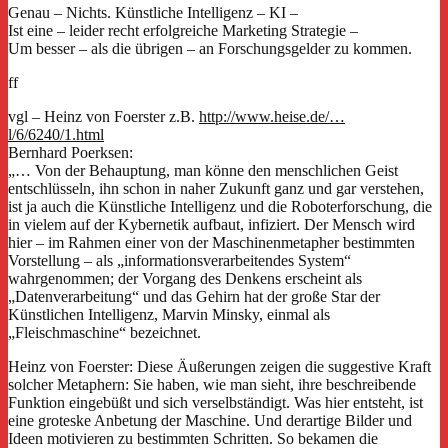
Genau – Nichts. Künstliche Intelligenz – KI –
Ist eine – leider recht erfolgreiche Marketing Strategie –
Um besser – als die übrigen – an Forschungsgelder zu kommen.
ff
vgl – Heinz von Foerster z.B.
http://www.heise.de/…
l/6/6240/1.html
Bernhard Poerksen:
„… Von der Behauptung, man könne den menschlichen Geist
entschlüsseln, ihn schon in naher Zukunft ganz und gar verstehen,
ist ja auch die Künstliche Intelligenz und die Roboterforschung, die
in vielem auf der Kybernetik aufbaut, infiziert. Der Mensch wird
hier – im Rahmen einer von der Maschinenmetapher bestimmten
Vorstellung – als „informationsverarbeitendes System“
wahrgenommen; der Vorgang des Denkens erscheint als
„Datenverarbeitung“ und das Gehirn hat der große Star der
Künstlichen Intelligenz, Marvin Minsky, einmal als
„Fleischmaschine“ bezeichnet.
Heinz von Foerster: Diese Äußerungen zeigen die suggestive Kraft
solcher Metaphern: Sie haben, wie man sieht, ihre beschreibende
Funktion eingebüßt und sich verselbständigt. Was hier entsteht, ist
eine groteske Anbetung der Maschine. Und derartige Bilder und
Ideen motivieren zu bestimmten Schritten. So bekamen die