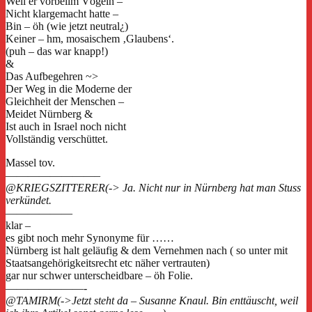
Weil er vorbeiim Vögeln –
Nicht klargemacht hatte –
Bin – öh (wie jetzt neutral¿)
Keiner – hm, mosaischem ‚Glaubens‘.
(puh – das war knapp!)
&
Das Aufbegehren ~>
Der Weg in die Moderne der
Gleichheit der Menschen –
Meidet Nürnberg &
Ist auch in Israel noch nicht
Vollständig verschüttet.
Massel tov.
————————–
@KRIEGSZITTERER(-> Ja. Nicht nur in Nürnberg hat man Stuss
verkündet.
——————
klar –
es gibt noch mehr Synonyme für ……
Nürnberg ist halt geläufig & dem Vernehmen nach ( so unter mit
Staatsangehörigkeitsrecht etc näher vertrauten)
gar nur schwer unterscheidbare – öh Folie.
———————-
@TAMIRM(->Jetzt steht da – Susanne Knaul. Bin enttäuscht, weil