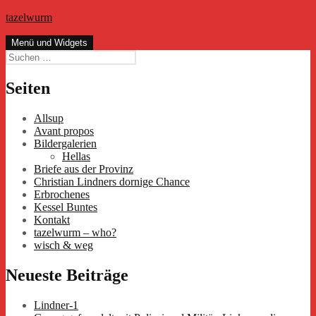
Zum
tazelwurm
Inhalt
springen
Menü und Widgets
Suchen
nach:
Seiten
Allsup
Avant propos
Bildergalerien
Hellas
Briefe aus der Provinz
Christian Lindners dornige Chance
Erbrochenes
Kessel Buntes
Kontakt
tazelwurm – who?
wisch & weg
Neueste Beiträge
Lindner-1