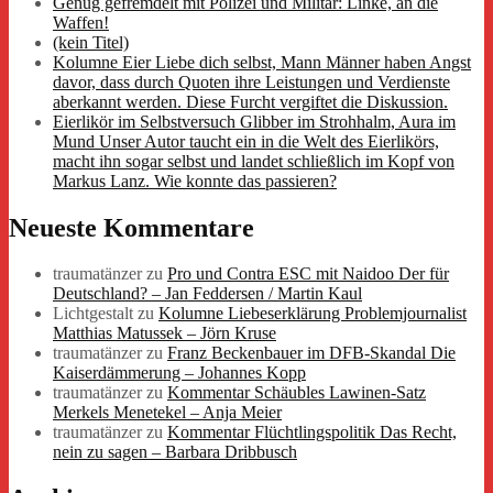
Genug gefremdelt mit Polizei und Militär: Linke, an die
Waffen!
(kein Titel)
Kolumne Eier Liebe dich selbst, Mann Männer haben Angst
davor, dass durch Quoten ihre Leistungen und Verdienste
aberkannt werden. Diese Furcht vergiftet die Diskussion.
Eierlikör im Selbstversuch Glibber im Strohhalm, Aura im
Mund Unser Autor taucht ein in die Welt des Eierlikörs,
macht ihn sogar selbst und landet schließlich im Kopf von
Markus Lanz. Wie konnte das passieren?
Neueste Kommentare
traumatänzer
zu
Pro und Contra ESC mit Naidoo Der für
Deutschland? – Jan Feddersen / Martin Kaul
Lichtgestalt
zu
Kolumne Liebeserklärung Problemjournalist
Matthias Matussek – Jörn Kruse
traumatänzer
zu
Franz Beckenbauer im DFB-Skandal Die
Kaiserdämmerung – Johannes Kopp
traumatänzer
zu
Kommentar Schäubles Lawinen-Satz
Merkels Menetekel – Anja Meier
traumatänzer
zu
Kommentar Flüchtlingspolitik Das Recht,
nein zu sagen – Barbara Dribbusch