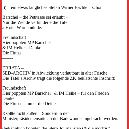
;)) – ein etwas langliches Stefan Wirner Bächle – schön
Barschel – die Petitesse sei erlaubt –
Nur die Wende verhinderte die Tafel
a Hotel Warnemünde:
Freundschaft –
Hier poppten MP Barschel –
& IM Heike – Danke
Die Firma
——-
ERRATA –
SED-ARCHIV in Abwicklung verlautbart in alter Frische:
Die Tafel a Archiv trägt die folgende ZK-beklatschte Inschrift:
Freundschaft
Hier poppten MP Barschel & IM Heike – für den Frieden
Danke
Die Firma – immer die Deine
&sollte nicht außen – Sondern in der
Ministerpräsidentensuite an der Badewanne angebracht werden.
(bekanntlich konnten die Stern-Journalisten (& die modzis;)