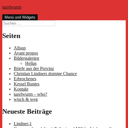
Zum
tazelwurm
Inhalt
springen
Menü und Widgets
Suchen
nach:
Seiten
Allsup
Avant propos
Bildergalerien
Hellas
Briefe aus der Provinz
Christian Lindners dornige Chance
Erbrochenes
Kessel Buntes
Kontakt
tazelwurm – who?
wisch & weg
Neueste Beiträge
Lindner-1