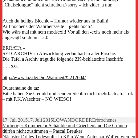
„Chaiselongue“ nicht schreiben.) sorry – ich zitier ja nur.
——–
Auch du heiligs Blechle – Humor wieder aus in Balin!
Auf nochens der Wahrheitsseite – gehts noch?!
Wie wärs mal mit nem modsexit! Vor all den -exits noch mehr als
angesagt! so denn – 2.0
ERRATA –
SED-ARCHIV in Abwicklung verlautbart in alter Frische:
Die Tafel a Archiv trägt die folgende ZK-beklatschte Inschrift:
….. s.o.
http://www.taz.de/Die-Wahrheit/!5212604/
Quarantaine du taz
Bitte haben Sie Geduld und senden Sie ihn nicht mehrfach ab. – ok
– mit F.K.Waechter – NÖ WIESO!
Veröffentlicht
Autor
Kategorien
17. Juli 2015
17. Juli 2015
LOWANDORDER
Erbrochenes
am
Beitragsnavigation
Vorheriger
Vorheriger
Kommentar Schäuble und Griechenland Die Grünen
Beitrag:
dürfen nicht zustimmen – Pascal Breuker
Nächster
Nächster
Drittes Todesopfer in Köln Wenn Autos zu Waffen werden