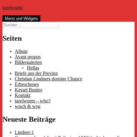
Zum
tazelwurm
Inhalt
springen
Menü und Widgets
Suchen
nach:
Seiten
Allsup
Avant propos
Bildergalerien
Hellas
Briefe aus der Provinz
Christian Lindners dornige Chance
Erbrochenes
Kessel Buntes
Kontakt
tazelwurm – who?
wisch & weg
Neueste Beiträge
Lindner-1