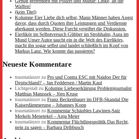
Genug gefremdelt mit Polizei und Militär: Linke, an die
Waffen!
(kein Titel)
Kolumne Eier Liebe dich selbst, Mann Männer haben Angst
davor, dass durch Quoten ihre Leistungen und Verdienste
aberkannt werden. Diese Furcht vergiftet die Diskussion.
Eierlikör im Selbstversuch Glibber im Strohhalm, Aura im
Mund Unser Autor taucht ein in die Welt des Eierlikörs,
macht ihn sogar selbst und landet schließlich im Kopf von
Markus Lanz. Wie konnte das passieren?
Neueste Kommentare
traumatänzer
zu
Pro und Contra ESC mit Naidoo Der für
Deutschland? – Jan Feddersen / Martin Kaul
Lichtgestalt
zu
Kolumne Liebeserklärung Problemjournalist
Matthias Matussek – Jörn Kruse
traumatänzer
zu
Franz Beckenbauer im DFB-Skandal Die
Kaiserdämmerung – Johannes Kopp
traumatänzer
zu
Kommentar Schäubles Lawinen-Satz
Merkels Menetekel – Anja Meier
traumatänzer
zu
Kommentar Flüchtlingspolitik Das Recht,
nein zu sagen – Barbara Dribbusch