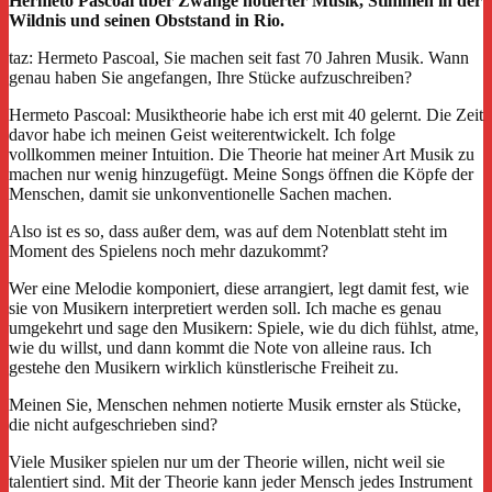
Hermeto Pascoal über Zwänge notierter Musik, Stimmen in der
Wildnis und seinen Obststand in Rio.
taz: Hermeto Pascoal, Sie machen seit fast 70 Jahren Musik. Wann
genau haben Sie angefangen, Ihre Stücke aufzuschreiben?
Hermeto Pascoal: Musiktheorie habe ich erst mit 40 gelernt. Die Zeit
davor habe ich meinen Geist weiterentwickelt. Ich folge
vollkommen meiner Intuition. Die Theorie hat meiner Art Musik zu
machen nur wenig hinzugefügt. Meine Songs öffnen die Köpfe der
Menschen, damit sie unkonventionelle Sachen machen.
Also ist es so, dass außer dem, was auf dem Notenblatt steht im
Moment des Spielens noch mehr dazukommt?
Wer eine Melodie komponiert, diese arrangiert, legt damit fest, wie
sie von Musikern interpretiert werden soll. Ich mache es genau
umgekehrt und sage den Musikern: Spiele, wie du dich fühlst, atme,
wie du willst, und dann kommt die Note von alleine raus. Ich
gestehe den Musikern wirklich künstlerische Freiheit zu.
Meinen Sie, Menschen nehmen notierte Musik ernster als Stücke,
die nicht aufgeschrieben sind?
Viele Musiker spielen nur um der Theorie willen, nicht weil sie
talentiert sind. Mit der Theorie kann jeder Mensch jedes Instrument