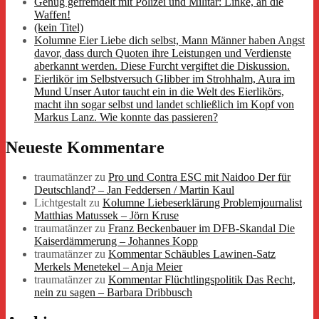
Genug gefremdelt mit Polizei und Militär: Linke, an die
Waffen!
(kein Titel)
Kolumne Eier Liebe dich selbst, Mann Männer haben Angst
davor, dass durch Quoten ihre Leistungen und Verdienste
aberkannt werden. Diese Furcht vergiftet die Diskussion.
Eierlikör im Selbstversuch Glibber im Strohhalm, Aura im
Mund Unser Autor taucht ein in die Welt des Eierlikörs,
macht ihn sogar selbst und landet schließlich im Kopf von
Markus Lanz. Wie konnte das passieren?
Neueste Kommentare
traumatänzer
zu
Pro und Contra ESC mit Naidoo Der für
Deutschland? – Jan Feddersen / Martin Kaul
Lichtgestalt
zu
Kolumne Liebeserklärung Problemjournalist
Matthias Matussek – Jörn Kruse
traumatänzer
zu
Franz Beckenbauer im DFB-Skandal Die
Kaiserdämmerung – Johannes Kopp
traumatänzer
zu
Kommentar Schäubles Lawinen-Satz
Merkels Menetekel – Anja Meier
traumatänzer
zu
Kommentar Flüchtlingspolitik Das Recht,
nein zu sagen – Barbara Dribbusch