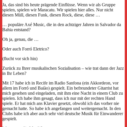
Ja, das sind bis heute prägende Einflüsse. Wenn wir als Gruppe
spielen, spielen wir Maracatu. Wir spielen hier alles. Nur nicht
diesen Müll, diesen Funk, diesen Rock, diese, diese …
… populäre Axé Music, die in den achtziger Jahren in Salvador da
Bahia entstand?
Oh ja, genau, die …
Oder auch Forró Eletrico?
(flucht vor sich hin)
Zurück zu Ihrer musikalischen Sozialisation – wie trat dann der Jazz
in Ihr Leben?
Mit 17 habe ich in Recife im Radio Sanfona (ein Akkordeon, vor
allem im Forró und Baiào) gespielt. Ein befreundeter Gitarrist hat
mich gesehen und eingeladen, mit ihm eine Nacht in einem Club zu
spielen. Ich habe ihm gesagt, dass ich nur mit der rechten Hand
spiele. Er hat mich ans Klavier gesetzt, obwohl ich das vorher nie
gemacht hatte. So habe ich angefangen und weitergemacht. In den
Clubs habe ich aber auch sehr viel deutsche Musik für Einwanderer
gespielt.