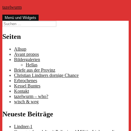
Zum
tazelwurm
Inhalt
springen
Menü und Widgets
Suchen
nach:
Seiten
Allsup
Avant propos
Bildergalerien
Hellas
Briefe aus der Provinz
Christian Lindners dornige Chance
Erbrochenes
Kessel Buntes
Kontakt
tazelwurm – who?
wisch & weg
Neueste Beiträge
Lindner-1