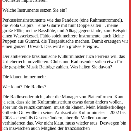
Orchester improvisieren.
Welche Instrumente setzen Sie ein?
Perkussionsinstrumente wie das Pandeiro (eine Rahmentrommel),
die Viola Caipira – eine Gitarre mit fünf Doppelsaiten –, meine
große Flöte, meine Bassflöte, und Alltagsgegenstände, zum Beispiel
einen Wasserkessel. Fábio spielt mehrere Instrumente, auch kleine
Puppen aus Gummi, die Tiergeräusche machen. Damit erzeugen wir
einen ganzen Urwald. Das wird ein großes Ereignis.
Der amtierende brasilianische Kulturminister Juca Ferreira will das
Urheberrecht novellieren. Clubs und Radiosender sollen etwa für
die gespielte Musik Beiträge zahlen. Was halten Sie davon?
Die klauen immer mehr.
Wer klaut? Die Radios?
Die Radiosender nicht, aber die Manager von Plattenfirmen. Kann
ja sein, dass sie im Kulturministerium etwas daran ändern wollen,
aber um da reinzukommen, musst du klauen. Mein Musikerkollege
Gilberto Gil wollte in seiner Amtszeit als Kulturminister – 2002 bis
2008 – ebenfalls Gesetze ändern, aber die Medienbarone
verhinderten das. Wer nicht klaut, muss wieder raus. Deswegen bin
ich inzwischen auch Mitglied der französischen