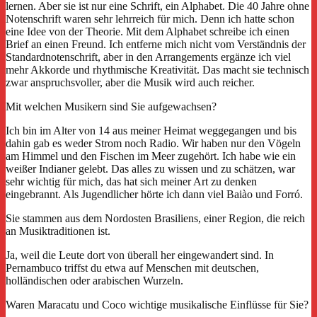
lernen. Aber sie ist nur eine Schrift, ein Alphabet. Die 40 Jahre ohne
Notenschrift waren sehr lehrreich für mich. Denn ich hatte schon
eine Idee von der Theorie. Mit dem Alphabet schreibe ich einen
Brief an einen Freund. Ich entferne mich nicht vom Verständnis der
Standardnotenschrift, aber in den Arrangements ergänze ich viel
mehr Akkorde und rhythmische Kreativität. Das macht sie technisch
zwar anspruchsvoller, aber die Musik wird auch reicher.
Mit welchen Musikern sind Sie aufgewachsen?
Ich bin im Alter von 14 aus meiner Heimat weggegangen und bis
dahin gab es weder Strom noch Radio. Wir haben nur den Vögeln
am Himmel und den Fischen im Meer zugehört. Ich habe wie ein
weißer Indianer gelebt. Das alles zu wissen und zu schätzen, war
sehr wichtig für mich, das hat sich meiner Art zu denken
eingebrannt. Als Jugendlicher hörte ich dann viel Baiào und Forró.
Sie stammen aus dem Nordosten Brasiliens, einer Region, die reich
an Musiktraditionen ist.
Ja, weil die Leute dort von überall her eingewandert sind. In
Pernambuco triffst du etwa auf Menschen mit deutschen,
holländischen oder arabischen Wurzeln.
Waren Maracatu und Coco wichtige musikalische Einflüsse für Sie?