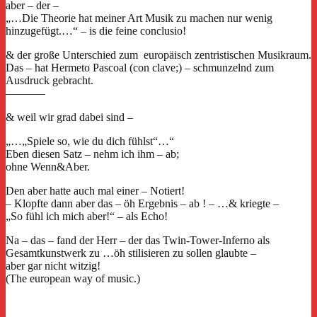
aber – der –
„…Die Theorie hat meiner Art Musik zu machen nur wenig
hinzugefügt.…“ – is die feine conclusio!
& der große Unterschied zum europäisch zentristischen Musikraum.
Das – hat Hermeto Pascoal (con clave;) – schmunzelnd zum
Ausdruck gebracht.
———–
& weil wir grad dabei sind –
„…„Spiele so, wie du dich fühlst“…“
Eben diesen Satz – nehm ich ihm – ab;
ohne Wenn&Aber.
Den aber hatte auch mal einer – Notiert!
– Klopfte dann aber das – öh Ergebnis – ab ! – …& kriegte –
„So fühl ich mich aber!“ – als Echo!
Na – das – fand der Herr – der das Twin-Tower-Inferno als
Gesamtkunstwerk zu …öh stilisieren zu sollen glaubte –
aber gar nicht witzig!
(The european way of music.)