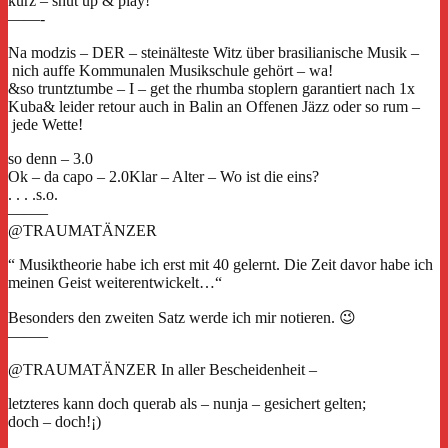
kurz – shut up & play!
——-
Na modzis – DER – steinälteste Witz über brasilianische Musik –
nich auffe Kommunalen Musikschule gehört – wa!
&so truntztumbe – I – get the rhumba stoplern garantiert nach 1x
Kuba& leider retour auch in Balin an Offenen Jäzz oder so rum –
jede Wette!
so denn – 3.0
Ok – da capo – 2.0Klar – Alter – Wo ist die eins?
. . . .s.o.
——–
@TRAUMATÄNZER
“ Musiktheorie habe ich erst mit 40 gelernt. Die Zeit davor habe ich
meinen Geist weiterentwickelt…“
Besonders den zweiten Satz werde ich mir notieren. 😉
——–
@TRAUMATÄNZER In aller Bescheidenheit –
letzteres kann doch querab als – nunja – gesichert gelten;
doch – doch!¡)