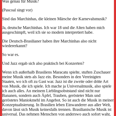
Was genau für Musik?
(Pascoal singt vor)
Sind das Marchinhas, die kleinen Märsche der Karnevalsmusik?
Ja, deutsche Marchinhas. Ich war 18 und die Alten haben mich
ausgeschimpft, weil ich sie so modern interpretiert habe.
Die Deutsch-Brasilianer haben ihre Marchinhas also nicht
wiedererkannt?
So war es.
Und Jazz ergab sich also praktisch bei Konzerten?
Wenn ich außerhalb Brasiliens Maracatu spielte, stuften Zuschauer
meine Musik stets als Jazz ein. Besonders in den Vereinigten
Staaten, wo ich oft zu Gast war. Jazz ist die zweite oder dritte Art
von Musik, die ich spiele. Ich mache ja Universalmusik, also spiele
ich auch alles. An meinem Lieblingsobststand sind nicht nur
Bananen, sondern auch Äpfel, Trauben, gerösteter Mais und
geröstetes Maniokmehl im Angebot. So ist auch die Musik in meiner
Konzeptualisierung. In Brasilien leben Einwanderer aus aller Welt,
davon lässt sich Musik keinesfalls trennen. Brasilianische Musik ist
universal. Das nehmen Menschen von anderswo auch sofort wahr,