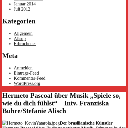
Januar 2014
Juli 2012
Kategorien
Allgemein
Allsup
Erbrochenes
Meta
Anmelden
Eintrags-Feed
Kommentar-Feed
WordPress.org
Hermeto Pascoal über Musik „Spiele so,
wie du dich fühlst“ – Intv. Franziska
Buhre/Stefanie Alisch
Der brasilianische Künstler