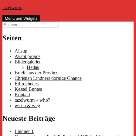
Zum
tazelwurm
Inhalt
springen
Menü und Widgets
Suchen
nach:
Seiten
Allsup
Avant propos
Bildergalerien
Hellas
Briefe aus der Provinz
Christian Lindners dornige Chance
Erbrochenes
Kessel Buntes
Kontakt
tazelwurm – who?
wisch & weg
Neueste Beiträge
Lindner-1