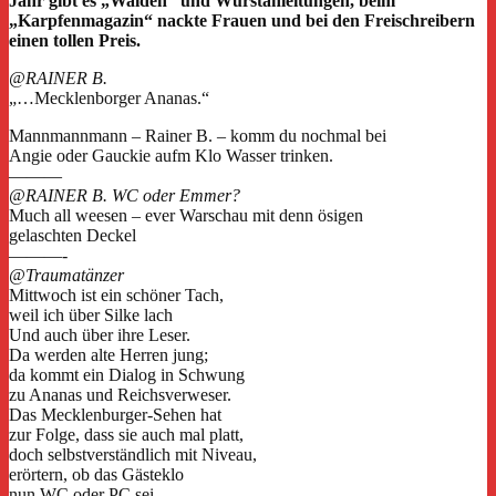
Jahr gibt es „Walden“ und Wurstanleitungen, beim
„Karpfenmagazin“ nackte Frauen und bei den Freischreibern
einen tollen Preis.
@RAINER B.
„…Mecklenborger Ananas.“
Mannmannmann – Rainer B. – komm du nochmal bei
Angie oder Gauckie aufm Klo Wasser trinken.
———
@RAINER B. WC oder Emmer?
Much all weesen – ever Warschau mit denn ösigen
gelaschten Deckel
———-
@Traumatänzer
Mittwoch ist ein schöner Tach,
weil ich über Silke lach
Und auch über ihre Leser.
Da werden alte Herren jung;
da kommt ein Dialog in Schwung
zu Ananas und Reichsverweser.
Das Mecklenburger-Sehen hat
zur Folge, dass sie auch mal platt,
doch selbstverständlich mit Niveau,
erörtern, ob das Gästeklo
nun WC oder PC sei.