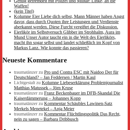
Genug gefremdelt mit Polizei und Militär: Linke, an die
Waffen!
(kein Titel)
Kolumne Eier Liebe dich selbst, Mann Männer haben Angst
davor, dass durch Quoten ihre Leistungen und Verdienste
aberkannt werden. Diese Furcht vergiftet die Diskussion.
Eierlikör im Selbstversuch Glibber im Strohhalm, Aura im
Mund Unser Autor taucht ein in die Welt des Eierlikörs,
macht ihn sogar selbst und landet schließlich im Kopf von
Markus Lanz. Wie konnte das passieren?
Neueste Kommentare
traumatänzer
zu
Pro und Contra ESC mit Naidoo Der für
Deutschland? – Jan Feddersen / Martin Kaul
Lichtgestalt
zu
Kolumne Liebeserklärung Problemjournalist
Matthias Matussek – Jörn Kruse
traumatänzer
zu
Franz Beckenbauer im DFB-Skandal Die
Kaiserdämmerung – Johannes Kopp
traumatänzer
zu
Kommentar Schäubles Lawinen-Satz
Merkels Menetekel – Anja Meier
traumatänzer
zu
Kommentar Flüchtlingspolitik Das Recht,
nein zu sagen – Barbara Dribbusch