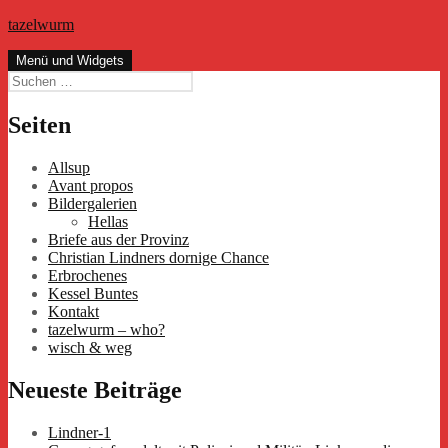
Zum
tazelwurm
Inhalt
springen
Menü und Widgets
Suchen
nach:
Seiten
Allsup
Avant propos
Bildergalerien
Hellas
Briefe aus der Provinz
Christian Lindners dornige Chance
Erbrochenes
Kessel Buntes
Kontakt
tazelwurm – who?
wisch & weg
Neueste Beiträge
Lindner-1