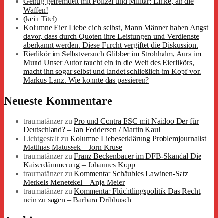
Genug gefremdelt mit Polizei und Militär: Linke, an die
Waffen!
(kein Titel)
Kolumne Eier Liebe dich selbst, Mann Männer haben Angst
davor, dass durch Quoten ihre Leistungen und Verdienste
aberkannt werden. Diese Furcht vergiftet die Diskussion.
Eierlikör im Selbstversuch Glibber im Strohhalm, Aura im
Mund Unser Autor taucht ein in die Welt des Eierlikörs,
macht ihn sogar selbst und landet schließlich im Kopf von
Markus Lanz. Wie konnte das passieren?
Neueste Kommentare
traumatänzer
zu
Pro und Contra ESC mit Naidoo Der für
Deutschland? – Jan Feddersen / Martin Kaul
Lichtgestalt
zu
Kolumne Liebeserklärung Problemjournalist
Matthias Matussek – Jörn Kruse
traumatänzer
zu
Franz Beckenbauer im DFB-Skandal Die
Kaiserdämmerung – Johannes Kopp
traumatänzer
zu
Kommentar Schäubles Lawinen-Satz
Merkels Menetekel – Anja Meier
traumatänzer
zu
Kommentar Flüchtlingspolitik Das Recht,
nein zu sagen – Barbara Dribbusch