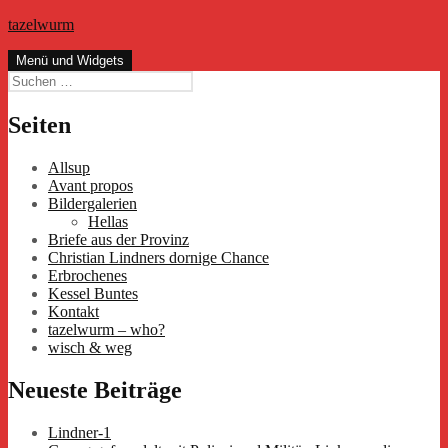
Zum
tazelwurm
Inhalt
springen
Menü und Widgets
Suchen
nach:
Seiten
Allsup
Avant propos
Bildergalerien
Hellas
Briefe aus der Provinz
Christian Lindners dornige Chance
Erbrochenes
Kessel Buntes
Kontakt
tazelwurm – who?
wisch & weg
Neueste Beiträge
Lindner-1