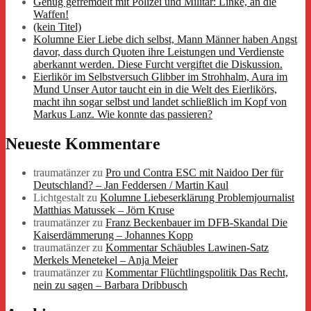
Genug gefremdelt mit Polizei und Militär: Linke, an die
Waffen!
(kein Titel)
Kolumne Eier Liebe dich selbst, Mann Männer haben Angst
davor, dass durch Quoten ihre Leistungen und Verdienste
aberkannt werden. Diese Furcht vergiftet die Diskussion.
Eierlikör im Selbstversuch Glibber im Strohhalm, Aura im
Mund Unser Autor taucht ein in die Welt des Eierlikörs,
macht ihn sogar selbst und landet schließlich im Kopf von
Markus Lanz. Wie konnte das passieren?
Neueste Kommentare
traumatänzer
zu
Pro und Contra ESC mit Naidoo Der für
Deutschland? – Jan Feddersen / Martin Kaul
Lichtgestalt
zu
Kolumne Liebeserklärung Problemjournalist
Matthias Matussek – Jörn Kruse
traumatänzer
zu
Franz Beckenbauer im DFB-Skandal Die
Kaiserdämmerung – Johannes Kopp
traumatänzer
zu
Kommentar Schäubles Lawinen-Satz
Merkels Menetekel – Anja Meier
traumatänzer
zu
Kommentar Flüchtlingspolitik Das Recht,
nein zu sagen – Barbara Dribbusch