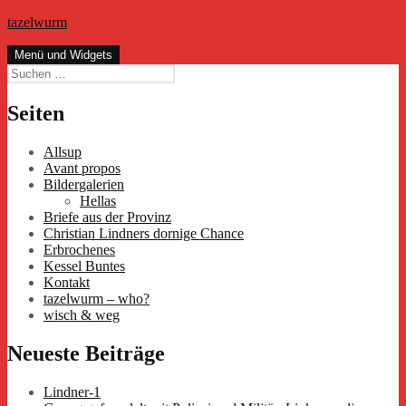
Zum
tazelwurm
Inhalt
springen
Menü und Widgets
Suchen
nach:
Seiten
Allsup
Avant propos
Bildergalerien
Hellas
Briefe aus der Provinz
Christian Lindners dornige Chance
Erbrochenes
Kessel Buntes
Kontakt
tazelwurm – who?
wisch & weg
Neueste Beiträge
Lindner-1