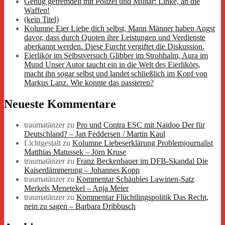
Genug gefremdelt mit Polizei und Militär: Linke, an die
Waffen!
(kein Titel)
Kolumne Eier Liebe dich selbst, Mann Männer haben Angst
davor, dass durch Quoten ihre Leistungen und Verdienste
aberkannt werden. Diese Furcht vergiftet die Diskussion.
Eierlikör im Selbstversuch Glibber im Strohhalm, Aura im
Mund Unser Autor taucht ein in die Welt des Eierlikörs,
macht ihn sogar selbst und landet schließlich im Kopf von
Markus Lanz. Wie konnte das passieren?
Neueste Kommentare
traumatänzer
zu
Pro und Contra ESC mit Naidoo Der für
Deutschland? – Jan Feddersen / Martin Kaul
Lichtgestalt
zu
Kolumne Liebeserklärung Problemjournalist
Matthias Matussek – Jörn Kruse
traumatänzer
zu
Franz Beckenbauer im DFB-Skandal Die
Kaiserdämmerung – Johannes Kopp
traumatänzer
zu
Kommentar Schäubles Lawinen-Satz
Merkels Menetekel – Anja Meier
traumatänzer
zu
Kommentar Flüchtlingspolitik Das Recht,
nein zu sagen – Barbara Dribbusch