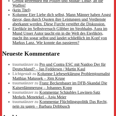
Genug gefremdelt mit Polizei und Militär: Linke, an die
Waffen!
(kein Titel)
Kolumne Eier Liebe dich selbst, Mann Männer haben Angst
davor, dass durch Quoten ihre Leistungen und Verdienste
aberkannt werden. Diese Furcht vergiftet die Diskussion.
Eierlikör im Selbstversuch Glibber im Strohhalm, Aura im
Mund Unser Autor taucht ein in die Welt des Eierlikörs,
macht ihn sogar selbst und landet schließlich im Kopf von
Markus Lanz. Wie konnte das passieren?
Neueste Kommentare
traumatänzer
zu
Pro und Contra ESC mit Naidoo Der für
Deutschland? – Jan Feddersen / Martin Kaul
Lichtgestalt
zu
Kolumne Liebeserklärung Problemjournalist
Matthias Matussek – Jörn Kruse
traumatänzer
zu
Franz Beckenbauer im DFB-Skandal Die
Kaiserdämmerung – Johannes Kopp
traumatänzer
zu
Kommentar Schäubles Lawinen-Satz
Merkels Menetekel – Anja Meier
traumatänzer
zu
Kommentar Flüchtlingspolitik Das Recht,
nein zu sagen – Barbara Dribbusch