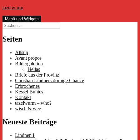
Zum
tazelwurm
Inhalt
springen
Menü und Widgets
Suchen
nach:
Seiten
Allsup
Avant propos
Bildergalerien
Hellas
Briefe aus der Provinz
Christian Lindners dornige Chance
Erbrochenes
Kessel Buntes
Kontakt
tazelwurm – who?
wisch & weg
Neueste Beiträge
Lindner-1