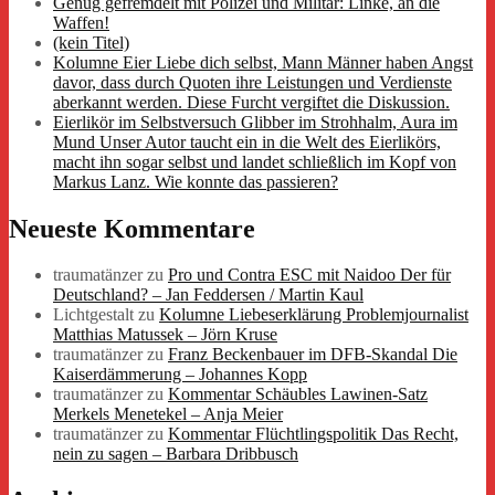
Genug gefremdelt mit Polizei und Militär: Linke, an die
Waffen!
(kein Titel)
Kolumne Eier Liebe dich selbst, Mann Männer haben Angst
davor, dass durch Quoten ihre Leistungen und Verdienste
aberkannt werden. Diese Furcht vergiftet die Diskussion.
Eierlikör im Selbstversuch Glibber im Strohhalm, Aura im
Mund Unser Autor taucht ein in die Welt des Eierlikörs,
macht ihn sogar selbst und landet schließlich im Kopf von
Markus Lanz. Wie konnte das passieren?
Neueste Kommentare
traumatänzer
zu
Pro und Contra ESC mit Naidoo Der für
Deutschland? – Jan Feddersen / Martin Kaul
Lichtgestalt
zu
Kolumne Liebeserklärung Problemjournalist
Matthias Matussek – Jörn Kruse
traumatänzer
zu
Franz Beckenbauer im DFB-Skandal Die
Kaiserdämmerung – Johannes Kopp
traumatänzer
zu
Kommentar Schäubles Lawinen-Satz
Merkels Menetekel – Anja Meier
traumatänzer
zu
Kommentar Flüchtlingspolitik Das Recht,
nein zu sagen – Barbara Dribbusch