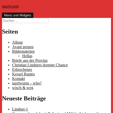
Zum
tazelwurm
Inhalt
springen
Menü und Widgets
Suchen
nach:
Seiten
Allsup
Avant propos
Bildergalerien
Hellas
Briefe aus der Provinz
Christian Lindners dornige Chance
Erbrochenes
Kessel Buntes
Kontakt
tazelwurm – who?
wisch & weg
Neueste Beiträge
Lindner-1