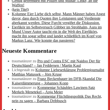
Genug gefremdelt mit Polizei und Militär: Linke, an die
Waffen!
(kein Titel)
Kolumne Eier Liebe dich selbst, Mann Männer haben Angst
davor, dass durch Quoten ihre Leistungen und Verdienste
aberkannt werden. Diese Furcht vergiftet die Diskussion.
Eierlikör im Selbstversuch Glibber im Strohhalm, Aura im
Mund Unser Autor taucht ein in die Welt des Eierlikörs,
macht ihn sogar selbst und landet schließlich im Kopf von
Markus Lanz. Wie konnte das passieren?
Neueste Kommentare
traumatänzer
zu
Pro und Contra ESC mit Naidoo Der für
Deutschland? – Jan Feddersen / Martin Kaul
Lichtgestalt
zu
Kolumne Liebeserklärung Problemjournalist
Matthias Matussek – Jörn Kruse
traumatänzer
zu
Franz Beckenbauer im DFB-Skandal Die
Kaiserdämmerung – Johannes Kopp
traumatänzer
zu
Kommentar Schäubles Lawinen-Satz
Merkels Menetekel – Anja Meier
traumatänzer
zu
Kommentar Flüchtlingspolitik Das Recht,
nein zu sagen – Barbara Dribbusch