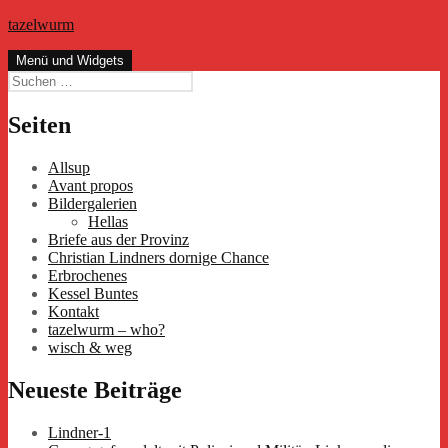
Zum
tazelwurm
Inhalt
springen
Menü und Widgets
Suchen
nach:
Seiten
Allsup
Avant propos
Bildergalerien
Hellas
Briefe aus der Provinz
Christian Lindners dornige Chance
Erbrochenes
Kessel Buntes
Kontakt
tazelwurm – who?
wisch & weg
Neueste Beiträge
Lindner-1