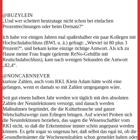
@BUZYLEIN
„Und wer scheitert heutzutage nicht schon bei einfachen
Prozentrechnungen oder beim Dreisatz?“
Ich habe vor einigen Jahren mal spaßeshalber ein paar Kollegen mit
Hochschulabschluss (BWL u. ä.) gefragt: „Wieviel ist 80 plus 3
Prozent?“, und bekam keine einzige richtige Antwort. Als ich zu
Hause meine Frau fragte (gelernte ReNo-Gehilfin mit
Realschulabschluss), kam nach wenigen Sekunden die Antwort
„82,4“.
@NONCARNNEVER
kuriose Zahlen, auch vom RKI. Klein Adam hätte wohl eine
gefangen, wenn er damals so mit Zahlen umgegangen wäre.
Seit gut einem halben Jahr werden wir täglich mit den absoluten
Zahlen der Neuinfektionen versorgt, und danach werden
Maßnahmen begründet, die die Kulturbranche und ganze
Wirtschaftszweige zum Erliegen bringen. Auf wieviel Proben sich
die Neuinfektionen beziehen, das sagen die Wissenschaftler vom
RKI nicht, so daß die Erkenntnisse immer schön angepasst werden
können. Es geht sogar so ungenau her, daß selbst das egal ist, ob die
Gesundheitsämter die Wochenendzahlen schon gemeldet haben oder