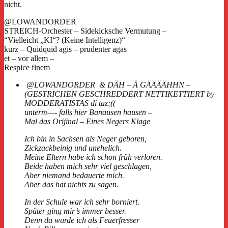
nicht.
@LOWANDORDER
STREICH-Orchester – Sidekicksche Vermutung –
“Vielleicht „KI“? (Keine Intelligenz)“
kurz – Quidquid agis – prudenter agas
et – vor allem –
Respice finem
@LOWANDORDER & DÄH – Ä GÄÄÄÄHHN –
(GESTRICHEN GESCHREDDERT NETTIKETTIERT by
MODDERATISTAS di taz;((
unterm—- falls hier Banausen hausen –
Mal das Orijinal – Eines Negers Klage
Ich bin in Sachsen als Neger geboren,
Zickzackbeinig und unehelich.
Meine Eltern habe ich schon früh verloren.
Beide haben mich sehr viel geschlagen,
Aber niemand bedauerte mich.
Aber das hat nichts zu sagen.
In der Schule war ich sehr borniert.
Später ging mir’s immer besser.
Denn da wurde ich als Feuerfresser