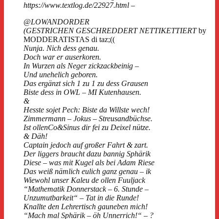
https://www.textlog.de/22927.html –
@LOWANDORDER
(GESTRICHEN GESCHREDDERT NETTIKETTIERT
by
MODDERATISTAS di taz;((
Nunja. Nich dess genau.
Doch war er auserkoren.
In Wurzen als Neger zickzackbeinig –
Und unehelich geboren.
Das ergänzt sich 1 zu 1 zu dess Grausen
Biste dess in OWL – MI Kutenhausen.
&
Hesste sojet Pech: Biste da Willste wech!
Zimmermann – Jokus – Streusandbüchse.
Ist ollenCo&Sinus dir fei zu Deixel nütze.
& Däh!
Captain jedoch auf großer Fahrt & zart.
Der liggers braucht dazu bannig Sphärik
Diese – was mit Kugel als bei Adam Riese
Das weiß nämlich eulich ganz genau – ik
Wiewohl unser Kaleu de ollen Fuuljack
“Mathematik Donnerstack – 6. Stunde –
Unzumutbarkeit“ – Tat in die Runde!
Knallte den Lehrertisch gauneben mich!
“Mach mal Sphärik – öh Unnerrich!“ – ?