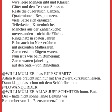
wo’s leere Mengen gibt und Klassen,
Gitter und den Test von Strassen.
Reste die quadratisch glänzen,
Quaternionen, Restpotenzen,
viele Sätze sich ergänzen.
Teilerketten, Kettenbrüche,
Manches aus der Zahlenküche:
unverstanden – nicht die Flüche.
Ringelnatz in späten Jahren
Echo auch im Netz erfahren
mit gekrönten Mathezaren.
Zaren erst am Zögern waren.
Nun ist’s wie beim Bumerang:
Zaren warten jahrelang
auf den Satz – von Ringelnatz.
@WILLI MULLER alias JUPP SCHMITZ
Adam Riese braucht sich nur mit Eva Zwerg kurzzuschliessen.
Dann klappt das schon mit dem Schädelbrumm
@LOWANDORDER
@WILLI MÜLLER ALIAS JUPP SCHMITZ
Schonn. But.
Der – hatte nicht sonne lange Leitung wa
Remember von 1 – ?- zusammenzählen