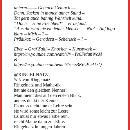
unterm——- Gemach Gemach —
Denn. Jacken in manch anner Stund –
Tat gern auch bannig Wahrheit kund.
“Doch – ist ne Frechheit!“ – er befand.
“Aus dir wird nie ein feiner Mensch – “Na? – Auf logo –
klaro – Mich – ? –
Prädikat: – Geradezu – Seherisch – ? –
Eben – Graf Zahl – Knochen – Kunstwerk –
https://m.youtube.com/watch?v=Yc6FtdunWcM
&
https://m.youtube.com/watch?v=zBK6vPuAkrQ
@RINGELNATZ1
Satz v
on Ringelnatz
Ringelnatz und Mathe-tik
hat nie den gleichen Nenner!
Man meint dies auf den ersten Blick,
anders denkt der Kenner.
Es muss nicht immer Lehre sein,
sie wird sonst leicht zur Leere.
Es muss nur etwas Farbe rein,
reicht Mathe dann zur Ehre.
Ringelnatz in jungen Jahren