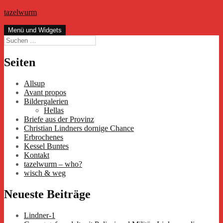
Zum
tazelwurm
Inhalt
springen
Menü und Widgets
Suchen
nach:
Seiten
Allsup
Avant propos
Bildergalerien
Hellas
Briefe aus der Provinz
Christian Lindners dornige Chance
Erbrochenes
Kessel Buntes
Kontakt
tazelwurm – who?
wisch & weg
Neueste Beiträge
Lindner-1