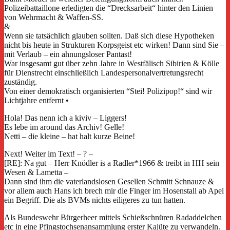
Polizeibattaillone erledigten die “Drecksarbeit“ hinter den Linien
von Wehrmacht & Waffen-SS.
&
Wenn sie tatsächlich glauben sollten. Daß sich diese Hypotheken
nicht bis heute in Strukturen Korpsgeist etc wirken! Dann sind Sie –
mit Verlaub – ein ahnungsloser Pantast!
War insgesamt gut über zehn Jahre in Westfälisch Sibirien & Kölle
für Dienstrecht einschließlich Landespersonalvertretungsrecht
zuständig.
Von einer demokratisch organisierten “Stei! Polizipop!“ sind wir
Lichtjahre entfernt •
Hola! Das nenn ich a kiviv – Liggers!
Es lebe im around das Archiv! Gelle!
Netti – die kleine – hat halt kurze Beine!
Next! Weiter im Text! – ? –
[RE]: Na gut – Herr Knödler is a Radler*1966 & treibt in HH sein
Wesen & Lametta –
Dann sind ihm die vaterlandslosen Gesellen Schmitt Schnauze &
vor allem auch Hans ich brech mir die Finger im Hosenstall ab Apel
ein Begriff. Die als BVMs nichts eiligeres zu tun hatten.
Als Bundeswehr Bürgerheer mittels Schießschnüren Radaddelchen
etc in eine Pfingstochsenansammlung erster Kajüte zu verwandeln.