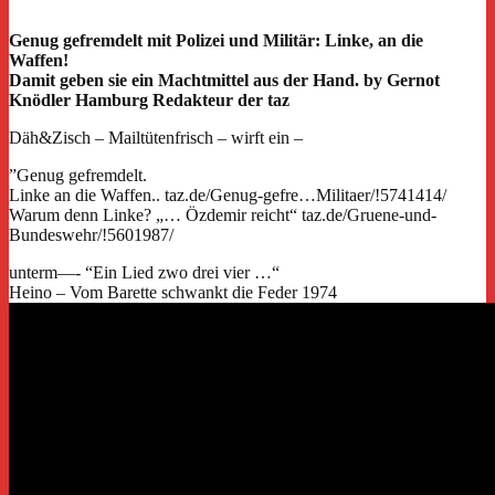
Genug gefremdelt mit Polizei und Militär:
Linke, an die
Waffen!
Damit geben sie ein Machtmittel aus der Hand.
by Gernot
Knödler Hamburg Redakteur der taz
Däh&Zisch – Mailtütenfrisch – wirft ein –
”Genug gefremdelt.
Linke an die Waffen.. taz.de/Genug-gefre…Militaer/!5741414/
Warum denn Linke? „… Özdemir reicht“ taz.de/Gruene-und-
Bundeswehr/!5601987/
unterm—- “Ein Lied zwo drei vier …“
Heino – Vom Barette schwankt die Feder 1974