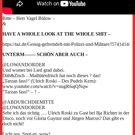
Bitte – Herr Vagel Bülow –
&
HAVE A WHOLE LOOK AT THE WHOLE SHIT –
https://taz.de/Genug-gefremdelt-mit-Polizei-und-Militaer/!5741414/
UNTERM——- SCHÖN ABER AUCH –
@LOWANDORDER
Und womer bei Lied grad dabei.
Däh&Zisch – Mailtütenfrisch hat noch dieses ? das!
„Tarzan fass!“ (Ulrich Roski – Des Pudels Kern):
www.youtube.com/watch?v=uugR6ajQNqw
“Tarzan fass!“ – ? –
@ABDURCHDIEMITTE
@LOWANDORDER
Sehe ich das richtig …. Ulrich Roski zu Gast bei Ilja Richter in der
Disco, noch vor Gloria Gaynor und Jürgen Marcus? Das gibt es
doch nicht!
Licht aus, Spot an, wow!