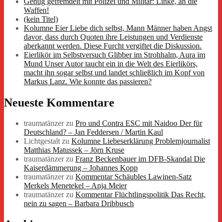
Genug gefremdelt mit Polizei und Militär: Linke, an die
Waffen!
(kein Titel)
Kolumne Eier Liebe dich selbst, Mann Männer haben Angst
davor, dass durch Quoten ihre Leistungen und Verdienste
aberkannt werden. Diese Furcht vergiftet die Diskussion.
Eierlikör im Selbstversuch Glibber im Strohhalm, Aura im
Mund Unser Autor taucht ein in die Welt des Eierlikörs,
macht ihn sogar selbst und landet schließlich im Kopf von
Markus Lanz. Wie konnte das passieren?
Neueste Kommentare
traumatänzer
zu
Pro und Contra ESC mit Naidoo Der für
Deutschland? – Jan Feddersen / Martin Kaul
Lichtgestalt
zu
Kolumne Liebeserklärung Problemjournalist
Matthias Matussek – Jörn Kruse
traumatänzer
zu
Franz Beckenbauer im DFB-Skandal Die
Kaiserdämmerung – Johannes Kopp
traumatänzer
zu
Kommentar Schäubles Lawinen-Satz
Merkels Menetekel – Anja Meier
traumatänzer
zu
Kommentar Flüchtlingspolitik Das Recht,
nein zu sagen – Barbara Dribbusch