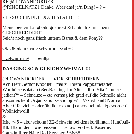
RE @ LOWANDORDER
@RINGELNATZ1
Danke. Aber das! ja‘n Ding! – ? –
ZENSUR FINDET DOCH STATT! – ? –
Meine beiden Langbeiträge direkt & hautnah zum Thema
GESCHREDDERT!
Seid‘s noch ganz frisch unterm Barett & dem Pony??
Ok Ok ab in den tazelwurm – sauber!
tazelwurm.de/
– Jawollja –
DAS GING SO & GLEICH ZWEIMAL !!!
@LOWANDORDER
VOR SCHREDDERN
Ach Herr Gernot Knödler – mal zu Ihrem Pappkameraden-
Worthülsensalat an 68er-Bashing. Ihr Alter – Ihre Vita “ham se
jedient?“ – Schnauze – etc vermag ich grad auf die Schnelle nicht
auszumachen! Organisationssoziologie? – Vasted land! Normal.
Aber Ofenzieher oder ähnliches sind ja aber auch nicht/geworden!
Wollnichwoll!
&
Icke *45 – aber schonn! Z2-Schwein bei dem berühmten Handball-
Btl. 182 in der – wie passend – Lettow-Vorbeck-Kaserne.
Ganz in Ihrer Nähe Bad Segeberg! 66/68