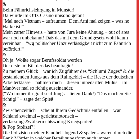
&
Beim Fähnrichslehrgang in Munster!
Da wurde im Offz-Casino unisono getönt
“Mal nach Vietnam – aufräumen. Dem Ami mal zeigen – was ne
Harke ist!“
Mein zarter Hinweis – hatte von Jura keine Ahnung – out of area
war noch unbekannt! Daß das mit dem Grundgesetz wohl kaum
vereinbar – “wg politischer Unzuverlässigkeit nicht zum Fähnrich
befördert!“
&
Oh ja. Wollte sogar Berufssoldat werden
Der erste im Btl. der das beantragte!
Zu meinem Glück – war ich Zugführer des “Schlumi-Zuges“ & die
gestandenden Jungs aus dem Ruhrgebiet – die Reste der deutschen
Arbeiterklasse – nahmen mich – diesen unbedarften Mulus – im
Manöver mal so richtig auseinander.
(“Wo immer ihr grad seid Jungs – tiefen Dank!) “Das machen Sie
richtig!“ – sagte der Spieß.
&
Zwischenzeitlich – scheint Ihrem Gedächtnis entfallen – war
Schland zweimal – gerichtsnotorisch –
verfassungs&völkerrechtswidrig Kriegspartei!
& Pop Stolizei?!
Die Polizisten meiner Kindheit Jugend & später – waren durch die
Bank Mörder in welcher Beteiligungsform auch immer.