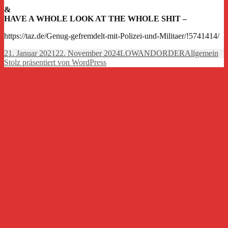
&
HAVE A WHOLE LOOK AT THE WHOLE SHIT –
https://taz.de/Genug-gefremdelt-mit-Polizei-und-Militaer/!5741414/
Veröffentlicht
Autor
Kategorien
21. Januar 2021
22. November 2024
LOWANDORDER
Allgemein
am
Stolz präsentiert von WordPress