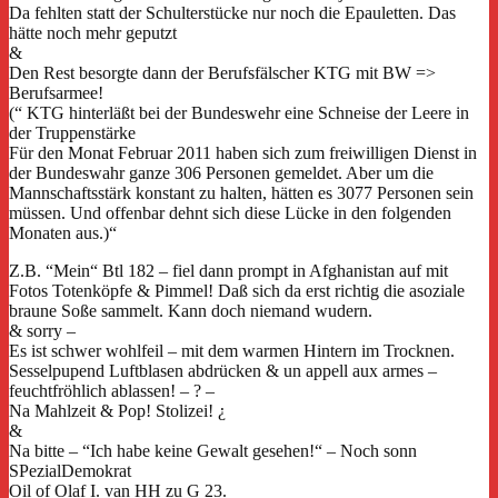
Da fehlten statt der Schulterstücke nur noch die Epauletten. Das
hätte noch mehr geputzt
&
Den Rest besorgte dann der Berufsfälscher KTG mit BW =>
Berufsarmee!
(“ KTG hinterläßt bei der Bundeswehr eine Schneise der Leere in
der Truppenstärke
Für den Monat Februar 2011 haben sich zum freiwilligen Dienst in
der Bundeswahr ganze 306 Personen gemeldet. Aber um die
Mannschaftsstärk konstant zu halten, hätten es 3077 Personen sein
müssen. Und offenbar dehnt sich diese Lücke in den folgenden
Monaten aus.)“
Z.B. “Mein“ Btl 182 – fiel dann prompt in Afghanistan auf mit
Fotos Totenköpfe & Pimmel! Daß sich da erst richtig die asoziale
braune Soße sammelt. Kann doch niemand wudern.
& sorry –
Es ist schwer wohlfeil – mit dem warmen Hintern im Trocknen.
Sesselpupend Luftblasen abdrücken & un appell aux armes –
feuchtfröhlich ablassen! – ? –
Na Mahlzeit & Pop! Stolizei! ¿
&
Na bitte – “Ich habe keine Gewalt gesehen!“ – Noch sonn
SPezialDemokrat
Oil of Olaf I. van HH zu G 23.