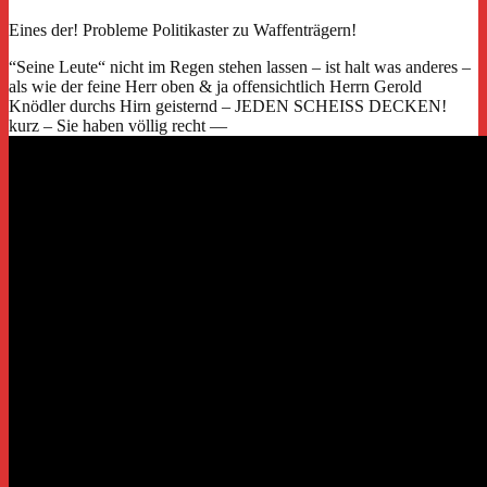
Eines der! Probleme Politikaster zu Waffenträgern!
“Seine Leute“ nicht im Regen stehen lassen – ist halt was anderes –
als wie der feine Herr oben & ja offensichtlich Herrn Gerold
Knödler durchs Hirn geisternd – JEDEN SCHEISS DECKEN!
kurz – Sie haben völlig recht —