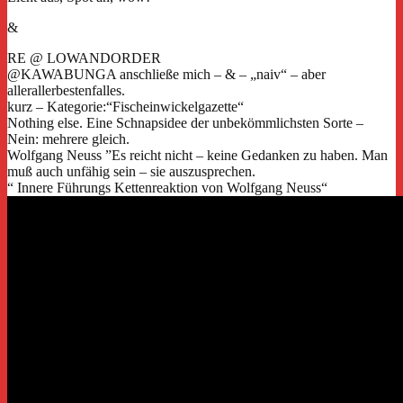
&
RE @ LOWANDORDER
@KAWABUNGA anschließe mich – & – „naiv“ – aber
allerallerbestenfalles.
kurz – Kategorie:“Fischeinwickelgazette“
Nothing else. Eine Schnapsidee der unbekömmlichsten Sorte –
Nein: mehrere gleich.
Wolfgang Neuss ”Es reicht nicht – keine Gedanken zu haben. Man
muß auch unfähig sein – sie auszusprechen.
“ Innere Führungs Kettenreaktion von Wolfgang Neuss“