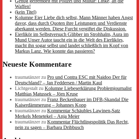
Genug gefremdelt mit Polizei und Militär: Linke, an die
Waffen!
(kein Titel)
Kolumne Eier Liebe dich selbst, Mann Männer haben Angst
davor, dass durch Quoten ihre Leistungen und Verdienste
aberkannt werden. Diese Furcht vergiftet die Diskussion.
Eierlikör im Selbstversuch Glibber im Strohhalm, Aura im
Mund Unser Autor taucht ein in die Welt des Eierlikörs,
macht ihn sogar selbst und landet schließlich im Kopf von
Markus Lanz. Wie konnte das passieren?
Neueste Kommentare
traumatänzer
zu
Pro und Contra ESC mit Naidoo Der für
Deutschland? – Jan Feddersen / Martin Kaul
Lichtgestalt
zu
Kolumne Liebeserklärung Problemjournalist
Matthias Matussek – Jörn Kruse
traumatänzer
zu
Franz Beckenbauer im DFB-Skandal Die
Kaiserdämmerung – Johannes Kopp
traumatänzer
zu
Kommentar Schäubles Lawinen-Satz
Merkels Menetekel – Anja Meier
traumatänzer
zu
Kommentar Flüchtlingspolitik Das Recht,
nein zu sagen – Barbara Dribbusch