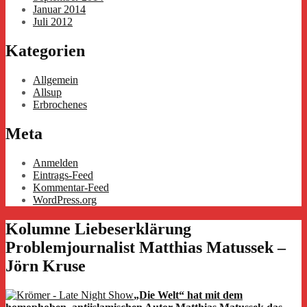
Januar 2014
Juli 2012
Kategorien
Allgemein
Allsup
Erbrochenes
Meta
Anmelden
Eintrags-Feed
Kommentar-Feed
WordPress.org
Kolumne Liebeserklärung
Problemjournalist Matthias Matussek –
Jörn Kruse
„Die Welt“ hat mit dem