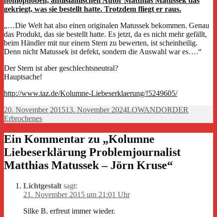
homophoben, antiislamischen Autor Matthias Matussek das
gekriegt, was sie bestellt hatte. Trotzdem fliegt er raus.
„…Die Welt hat also einen originalen Matussek bekommen. Genau
das Produkt, das sie bestellt hatte. Es jetzt, da es nicht mehr gefällt,
beim Händler mit nur einem Stern zu bewerten, ist scheinheilig.
Denn nicht Matussek ist defekt, sondern die Auswahl war es….“
Der Stern ist aber geschlechtsneutral?
Hauptsache!
http://www.taz.de/Kolumne-Liebeserklaerung/!5249605/
Veröffentlicht
Autor
Kategori
20. November 2015
13. November 2024
LOWANDORDER
am
Erbrochenes
Ein Kommentar zu „Kolumne
Liebeserklärung Problemjournalist
Matthias Matussek – Jörn Kruse“
Lichtgestalt
sagt:
21. November 2015 um 21:01 Uhr
Silke B. erfreut immer wieder.