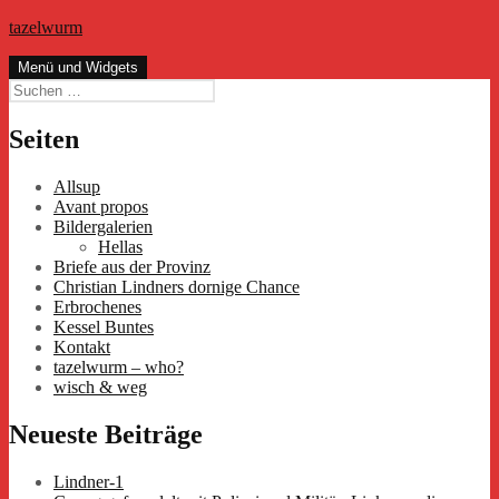
Zum
tazelwurm
Inhalt
springen
Menü und Widgets
Suchen
nach:
Seiten
Allsup
Avant propos
Bildergalerien
Hellas
Briefe aus der Provinz
Christian Lindners dornige Chance
Erbrochenes
Kessel Buntes
Kontakt
tazelwurm – who?
wisch & weg
Neueste Beiträge
Lindner-1