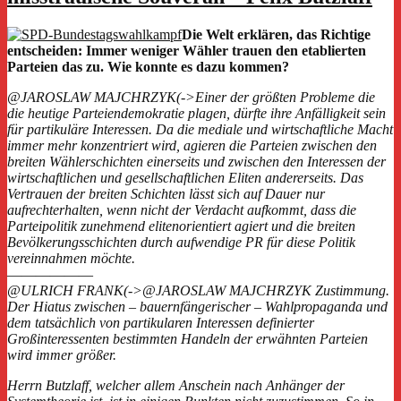
Die Welt erklären, das Richtige
entscheiden: Immer weniger Wähler trauen den etablierten
Parteien das zu. Wie konnte es dazu kommen?
@JAROSLAW MAJCHRZYK(->Einer der größten Probleme die
die heutige Parteiendemokratie plagen, dürfte ihre Anfälligkeit sein
für partikuläre Interessen. Da die mediale und wirtschaftliche Macht
immer mehr konzentriert wird, agieren die Parteien zwischen den
breiten Wählerschichten einerseits und zwischen den Interessen der
wirtschaftlichen und gesellschaftlichen Eliten andererseits. Das
Vertrauen der breiten Schichten lässt sich auf Dauer nur
aufrechterhalten, wenn nicht der Verdacht aufkommt, dass die
Parteipolitik zunehmend elitenorientiert agiert und die breiten
Bevölkerungsschichten durch aufwendige PR für diese Politik
vereinnahmen möchte.
——————
@ULRICH FRANK(->@JAROSLAW MAJCHRZYK Zustimmung.
Der Hiatus zwischen – bauernfängerischer – Wahlpropaganda und
dem tatsächlich von partikularen Interessen definierter
Großinteressenten bestimmten Handeln der erwähnten Parteien
wird immer größer.
Herrn Butzlaff, welcher allem Anschein nach Anhänger der