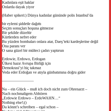
Kadınlara eşit haklar
Onlarda dayak yiyor
(Haber spikeri:) Dünya kadınlar gününde polis Istanbul’da
bir eylemi şiddetle dağıttı
Seçim sonuçları hoşuna gitmezse
Bir şekilde düzeltir
Kürtlerden nefret eder
Bu yüzden bombaları onlara atar, Daeş’teki kardeşlerine değil
Ona paranı ver
O sana güzel bir mülteci çadırı yaptırsın
Erdowie, Erdowo, Erdogan
Ülkesi hazır Avrupa Birliği için
Demokrasi’yi hiç takmaz
Veda eder Erdoğan ve atıyla günbatımına doğru gider
————————
Na – ein Glück – muß ich doch nicht zum Ohrenarzt –
Nach nochmaligem Abhören
„Erdowie Erdowo – ErdoWAHN…“
Nothing else!;()
Da könnt’s schreiben – egal schon –