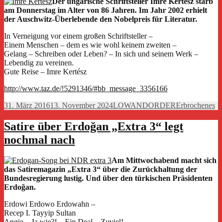
Der ungarische Schriftsteller Imre Kertész starb
am Donnerstag im Alter von 86 Jahren. Im Jahr 2002 erhielt
der Auschwitz-Überlebende den Nobelpreis für Literatur.
In Verneigung vor einem großen Schriftsteller –
Einem Menschen – dem es wie wohl keinem zweiten –
Gelang – Schreiben oder Leben? – In sich und seinem Werk –
Lebendig zu vereinen.
Gute Reise – Imre Kertész
http://www.taz.de/!5291346/#bb_message_3356166
Veröffentlicht
Autor
Kategorien
31. März 2016
13. November 2024
LOWANDORDER
Erbrochenes
am
Satire über Erdoğan „Extra 3“ legt
nochmal nach
Am Mittwochabend macht sich
das Satiremagazin „Extra 3“ über die Zurückhaltung der
Bundesregierung lustig. Und über den türkischen Präsidenten
Erdoğan.
Erdowi Erdowo Erdowahn –
Recep I. Tayyip Sultan
Angie – Ja wie?! – Ein Deal – Zuviel!