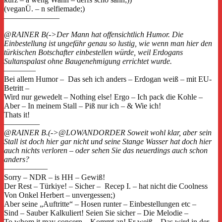
(veganÜ. – n selfiemade;)
———————
@RAINER B(->Der Mann hat offensichtlich Humor. Die
Einbestellung ist ungefähr genau so lustig, wie wenn man hier den
türkischen Botschafter einbestellen würde, weil Erdogans
Sultanspalast ohne Baugenehmigung errichtet wurde.
————
Bei allem Humor – Das seh ich anders – Erdogan weiß – mit EU-
Betritt –
Wird nur gewedelt – Nothing else! Ergo – Ich pack die Kohle –
Aber – In meinem Stall – Piß nur ich – & Wie ich!
Thats it!
————–
@RAINER B.(->@LOWANDORDER Soweit wohl klar, aber sein
Stall ist doch hier gar nicht und seine Stange Wasser hat doch hier
auch nichts verloren – oder sehen Sie das neuerdings auch schon
anders?
—————–
Sorry – NDR – is HH – Gewiß!
Der Rest – Türkiye! – Sicher – Recep I. – hat nicht die Coolness
Von Onkel Herbert – unvergessen;)
Aber seine „Auftritte“ – Hosen runter – Einbestellungen etc –
Sind – Sauber Kalkuliert! Seien Sie sicher – Die Melodie –
To whom it may concern – Kommt an! Er weiß – Das wird in der