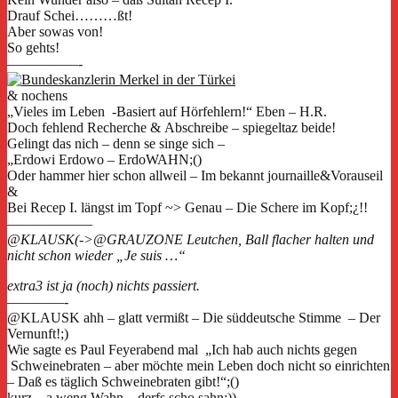
Drauf Schei………ßt!
Aber sowas von!
So gehts!
—————-
& nochens
„Vieles im Leben -Basiert auf Hörfehlern!“ Eben – H.R.
Doch fehlend Recherche & Abschreibe – spiegeltaz beide!
Gelingt das nich – denn se singe sich –
„Erdowi Erdowo – ErdoWAHN;()
Oder hammer hier schon allweil – Im bekannt journaille&Vorauseil
&
Bei Recep I. längst im Topf ~> Genau – Die Schere im Kopf;¿!!
——————
@KLAUSK(->@GRAUZONE Leutchen, Ball flacher halten und
nicht schon wieder „Je suis …“
extra3 ist ja (noch) nichts passiert.
————-
@KLAUSK ahh – glatt vermißt – Die süddeutsche Stimme – Der
Vernunft!;)
Wie sagte es Paul Feyerabend mal „Ich hab auch nichts gegen
Schweinebraten – aber möchte mein Leben doch nicht so einrichten
– Daß es täglich Schweinebraten gibt!“;()
kurz – a weng Wahn – derfs scho sahn;))