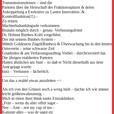
Transmissionsriemen – sind die
Parteien über die Herrschaft der Fraktionsspitzen & deren
Ankoppelung a Exekutive zu Lasten Innovation- &
Kontrollfunktion(!!;) –
Zu reinen
Machterhaltanhängseln verkommen.
Brutalst möglich durch – genau -Verfassungsfeind
Dr. Helmut Bimbes Kohl vorgeführt.
Der mit seinem Bimbes-System –
Mittels Goldenem Zügel(Bimbes) & Überwachung bis in den letzten
Ortsverein – seine schwarze Zeit
Gnadenlos & am Verfassungsauftrag Vorbei – durchexerziert hat.
Die übrigen etablierten Parteien
Hatten ähnliches am Start – so daß er Nicht dieserhalb aus dem
Amt gejagt wurde.
kurz – Vertrauen – lächerlich.
——————-
Um das a realité etwas anzufetten ~>
Als ich von den Grünen noch a weng hielt – dachte ich wie immer
leicht größenwahnsinnig –
Mich in einen ihrer think-tanks Einzuklinken.
„Fein – wenn du aber offen sagst –
Nee – Amt – not my cup of tea –
Kannste alles – was de sagst etc