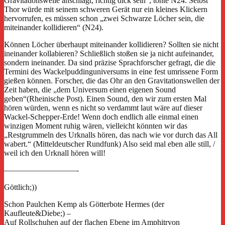
Gravitationswelle anschlägt, richtig dick sein“, tönte N24. Selbst
Thor würde mit seinem schweren Gerät nur ein kleines Klickern
hervorrufen, es müssen schon „zwei Schwarze Löcher sein, die
miteinander kollidieren“ (N24).
Können Löcher überhaupt miteinander kollidieren? Sollten sie nicht
ineinander kollabieren? Schließlich stoßen sie ja nicht aufeinander,
sondern ineinander. Da sind präzise Sprachforscher gefragt, die die
Termini des Wackelpuddinguniversums in eine fest umrissene Form
gießen können. Forscher, die das Ohr an den Gravitationswellen der
Zeit haben, die „dem Universum einen eigenen Sound
geben“(Rheinische Post). Einen Sound, den wir zum ersten Mal
hören würden, wenn es nicht so verdammt laut wäre auf dieser
Wackel-Schepper-Erde! Wenn doch endlich alle einmal einen
winzigen Moment ruhig wären, vielleicht könnten wir das
„Restgrummeln des Urknalls hören, das nach wie vor durch das All
wabert.“ (Mitteldeutscher Rundfunk) Also seid mal eben alle still, /
weil ich den Urknall hören will!
—————————-
Göttlich;))
Schon Paulchen Kemp als Götterbote Hermes (der
Kaufleute&Diebe;) –
Auf Rollschuhen auf der flachen Ebene im Amphitryon