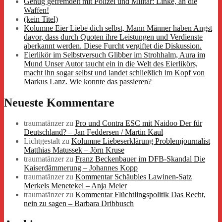
Genug gefremdelt mit Polizei und Militär: Linke, an die
Waffen!
(kein Titel)
Kolumne Eier Liebe dich selbst, Mann Männer haben Angst
davor, dass durch Quoten ihre Leistungen und Verdienste
aberkannt werden. Diese Furcht vergiftet die Diskussion.
Eierlikör im Selbstversuch Glibber im Strohhalm, Aura im
Mund Unser Autor taucht ein in die Welt des Eierlikörs,
macht ihn sogar selbst und landet schließlich im Kopf von
Markus Lanz. Wie konnte das passieren?
Neueste Kommentare
traumatänzer
zu
Pro und Contra ESC mit Naidoo Der für
Deutschland? – Jan Feddersen / Martin Kaul
Lichtgestalt
zu
Kolumne Liebeserklärung Problemjournalist
Matthias Matussek – Jörn Kruse
traumatänzer
zu
Franz Beckenbauer im DFB-Skandal Die
Kaiserdämmerung – Johannes Kopp
traumatänzer
zu
Kommentar Schäubles Lawinen-Satz
Merkels Menetekel – Anja Meier
traumatänzer
zu
Kommentar Flüchtlingspolitik Das Recht,
nein zu sagen – Barbara Dribbusch