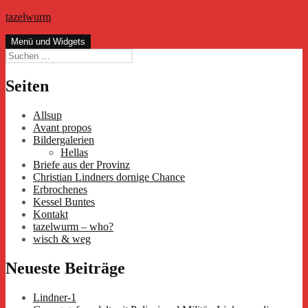
Zum
tazelwurm
Inhalt
springen
Menü und Widgets
Suchen
nach:
Seiten
Allsup
Avant propos
Bildergalerien
Hellas
Briefe aus der Provinz
Christian Lindners dornige Chance
Erbrochenes
Kessel Buntes
Kontakt
tazelwurm – who?
wisch & weg
Neueste Beiträge
Lindner-1