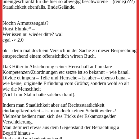
uneingeschränkt für die hier so abwegig beschworene – (reine;(???)
Staatlichkeit ebenfalls. EndeGelände.
———
Nochn Armutszeugnis?
Horst Ehmke* –
Wer issen nu wieder ditte? wa!
egal -> 2.0
ok – denn mal doch ein Versuch in der Sache zu dieser Besprechung
entsprechend einem offensichtlich wirren Buch.
Daß Hitler in Absicherung seiner Herrschaft auf unklare
Kompetenzen/Zuordnungen etc setzte ist so bekannt – wie banal.
Divide et impera – Teile und Herrsche – ist aber – ebenso banal –
wie keine, originelle Erfindung vom Gröfaz; sondern wohl so alt
wie die Menschheit
(Nicht nur Stalin hatte solches drauf).
Indem man Staatlichkeit aber auf Rechtsstaatlichkeit
eindampft/reduziert – ist man doch keinen Schritt weiter -!
Vielmehr bedient man sich des Tricks der Eskamotage/der
Verschleierung.
Man definiert etwas aus dem Gegenstand der Betrachtung a
Begriff hinaus –
Und sagt dann bedeutungsvoll –