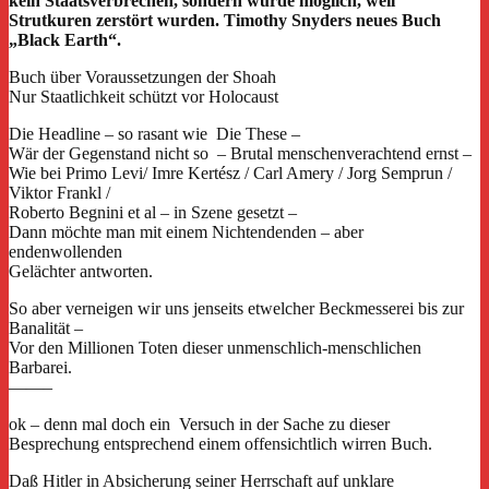
kein Staatsverbrechen, sondern wurde möglich, weil
Strutkuren zerstört wurden. Timothy Snyders neues Buch
„Black Earth“.
Buch über Voraussetzungen der Shoah
Nur Staatlichkeit schützt vor Holocaust
Die Headline – so rasant wie Die These –
Wär der Gegenstand nicht so – Brutal menschenverachtend ernst –
Wie bei Primo Levi/ Imre Kertész / Carl Amery / Jorg Semprun /
Viktor Frankl /
Roberto Begnini et al – in Szene gesetzt –
Dann möchte man mit einem Nichtendenden – aber
endenwollenden
Gelächter antworten.
So aber verneigen wir uns jenseits etwelcher Beckmesserei bis zur
Banalität –
Vor den Millionen Toten dieser unmenschlich-menschlichen
Barbarei.
——–
ok – denn mal doch ein Versuch in der Sache zu dieser
Besprechung entsprechend einem offensichtlich wirren Buch.
Daß Hitler in Absicherung seiner Herrschaft auf unklare