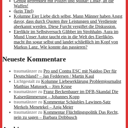
Genug gefremdelt mit Polizei und Militär: Linke, an die
Waffen!
(kein Titel)
Kolumne Eier Liebe dich selbst, Mann Männer haben Angst
davor, dass durch Quoten ihre Leistungen und Verdienste
aberkannt werden. Diese Furcht vergiftet die Diskussion.
Eierlikör im Selbstversuch Glibber im Strohhalm, Aura im
Mund Unser Autor taucht ein in die Welt des Eierlikörs,
macht ihn sogar selbst und landet schließlich im Kopf von
Markus Lanz. Wie konnte das passieren?
Neueste Kommentare
traumatänzer
zu
Pro und Contra ESC mit Naidoo Der für
Deutschland? – Jan Feddersen / Martin Kaul
Lichtgestalt
zu
Kolumne Liebeserklärung Problemjournalist
Matthias Matussek – Jörn Kruse
traumatänzer
zu
Franz Beckenbauer im DFB-Skandal Die
Kaiserdämmerung – Johannes Kopp
traumatänzer
zu
Kommentar Schäubles Lawinen-Satz
Merkels Menetekel – Anja Meier
traumatänzer
zu
Kommentar Flüchtlingspolitik Das Recht,
nein zu sagen – Barbara Dribbusch