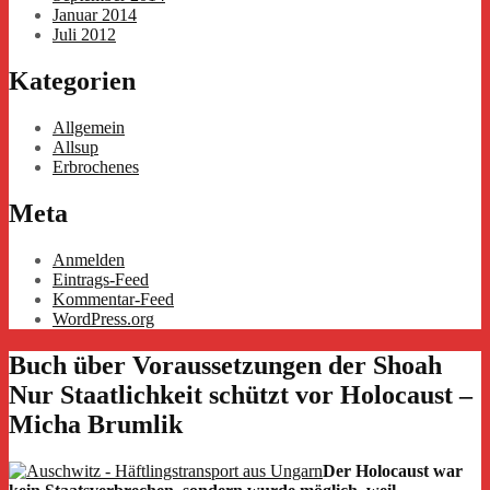
Januar 2014
Juli 2012
Kategorien
Allgemein
Allsup
Erbrochenes
Meta
Anmelden
Eintrags-Feed
Kommentar-Feed
WordPress.org
Buch über Voraussetzungen der Shoah
Nur Staatlichkeit schützt vor Holocaust –
Micha Brumlik
Der Holocaust war