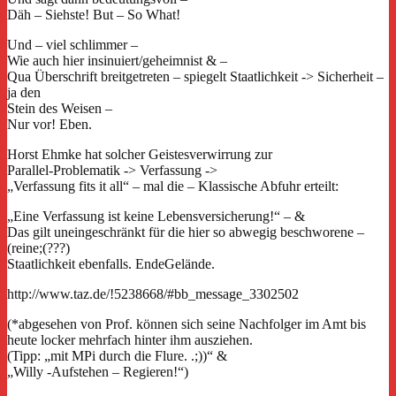
Däh – Siehste! But – So What!
Und – viel schlimmer –
Wie auch hier insinuiert/geheimnist & –
Qua Überschrift breitgetreten – spiegelt Staatlichkeit -> Sicherheit –
ja den
Stein des Weisen –
Nur vor! Eben.
Horst Ehmke hat solcher Geistesverwirrung zur
Parallel-Problematik -> Verfassung ->
„Verfassung fits it all“ – mal die – Klassische Abfuhr erteilt:
„Eine Verfassung ist keine Lebensversicherung!“ – &
Das gilt uneingeschränkt für die hier so abwegig beschworene –
(reine;(???)
Staatlichkeit ebenfalls. EndeGelände.
http://www.taz.de/!5238668/#bb_message_3302502
(*abgesehen von Prof. können sich seine Nachfolger im Amt bis
heute locker mehrfach hinter ihm ausziehen.
(Tipp: „mit MPi durch die Flure. .;))“ &
„Willy -Aufstehen – Regieren!“)