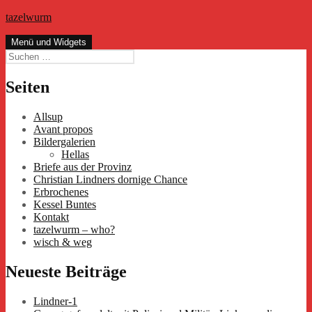
Zum
tazelwurm
Inhalt
springen
Menü und Widgets
Suchen
nach:
Seiten
Allsup
Avant propos
Bildergalerien
Hellas
Briefe aus der Provinz
Christian Lindners dornige Chance
Erbrochenes
Kessel Buntes
Kontakt
tazelwurm – who?
wisch & weg
Neueste Beiträge
Lindner-1