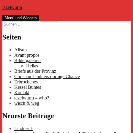
Zum
tazelwurm
Inhalt
springen
Menü und Widgets
Suchen
nach:
Seiten
Allsup
Avant propos
Bildergalerien
Hellas
Briefe aus der Provinz
Christian Lindners dornige Chance
Erbrochenes
Kessel Buntes
Kontakt
tazelwurm – who?
wisch & weg
Neueste Beiträge
Lindner-1