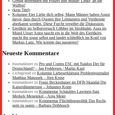
Genug gefremdelt mit Polizei und Militär: Linke, an die
Waffen!
(kein Titel)
Kolumne Eier Liebe dich selbst, Mann Männer haben Angst
davor, dass durch Quoten ihre Leistungen und Verdienste
aberkannt werden. Diese Furcht vergiftet die Diskussion.
Eierlikör im Selbstversuch Glibber im Strohhalm, Aura im
Mund Unser Autor taucht ein in die Welt des Eierlikörs,
macht ihn sogar selbst und landet schließlich im Kopf von
Markus Lanz. Wie konnte das passieren?
Neueste Kommentare
traumatänzer
zu
Pro und Contra ESC mit Naidoo Der für
Deutschland? – Jan Feddersen / Martin Kaul
Lichtgestalt
zu
Kolumne Liebeserklärung Problemjournalist
Matthias Matussek – Jörn Kruse
traumatänzer
zu
Franz Beckenbauer im DFB-Skandal Die
Kaiserdämmerung – Johannes Kopp
traumatänzer
zu
Kommentar Schäubles Lawinen-Satz
Merkels Menetekel – Anja Meier
traumatänzer
zu
Kommentar Flüchtlingspolitik Das Recht,
nein zu sagen – Barbara Dribbusch