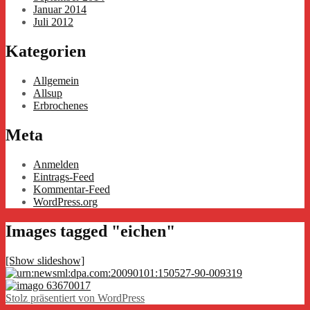
Januar 2014
Juli 2012
Kategorien
Allgemein
Allsup
Erbrochenes
Meta
Anmelden
Eintrags-Feed
Kommentar-Feed
WordPress.org
Images tagged "eichen"
[Show slideshow]
Stolz präsentiert von WordPress