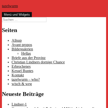
Zum
tazelwurm
Inhalt
springen
Menü und Widgets
Suchen
nach:
Seiten
Allsup
Avant propos
Bildergalerien
Hellas
Briefe aus der Provinz
Christian Lindners dornige Chance
Erbrochenes
Kessel Buntes
Kontakt
tazelwurm – who?
wisch & weg
Neueste Beiträge
Lindner-1