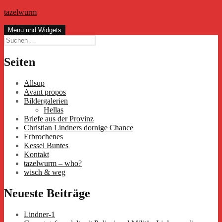
Zum
tazelwurm
Inhalt
springen
Menü und Widgets
Suchen
nach:
Seiten
Allsup
Avant propos
Bildergalerien
Hellas
Briefe aus der Provinz
Christian Lindners dornige Chance
Erbrochenes
Kessel Buntes
Kontakt
tazelwurm – who?
wisch & weg
Neueste Beiträge
Lindner-1