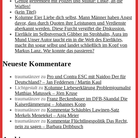
Genug gefremdelt mit Polizei und Militär: Linke, an die
Waffen!
(kein Titel)
Kolumne Eier Liebe dich selbst, Mann Männer haben Angst
davor, dass durch Quoten ihre Leistungen und Verdienste
aberkannt werden. Diese Furcht vergiftet die Diskussion.
Eierlikör im Selbstversuch Glibber im Strohhalm, Aura im
Mund Unser Autor taucht ein in die Welt des Eierlikörs,
macht ihn sogar selbst und landet schließlich im Kopf von
Markus Lanz. Wie konnte das passieren?
Neueste Kommentare
traumatänzer
zu
Pro und Contra ESC mit Naidoo Der für
Deutschland? – Jan Feddersen / Martin Kaul
Lichtgestalt
zu
Kolumne Liebeserklärung Problemjournalist
Matthias Matussek – Jörn Kruse
traumatänzer
zu
Franz Beckenbauer im DFB-Skandal Die
Kaiserdämmerung – Johannes Kopp
traumatänzer
zu
Kommentar Schäubles Lawinen-Satz
Merkels Menetekel – Anja Meier
traumatänzer
zu
Kommentar Flüchtlingspolitik Das Recht,
nein zu sagen – Barbara Dribbusch