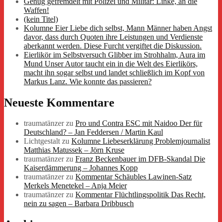
Genug gefremdelt mit Polizei und Militär: Linke, an die
Waffen!
(kein Titel)
Kolumne Eier Liebe dich selbst, Mann Männer haben Angst
davor, dass durch Quoten ihre Leistungen und Verdienste
aberkannt werden. Diese Furcht vergiftet die Diskussion.
Eierlikör im Selbstversuch Glibber im Strohhalm, Aura im
Mund Unser Autor taucht ein in die Welt des Eierlikörs,
macht ihn sogar selbst und landet schließlich im Kopf von
Markus Lanz. Wie konnte das passieren?
Neueste Kommentare
traumatänzer
zu
Pro und Contra ESC mit Naidoo Der für
Deutschland? – Jan Feddersen / Martin Kaul
Lichtgestalt
zu
Kolumne Liebeserklärung Problemjournalist
Matthias Matussek – Jörn Kruse
traumatänzer
zu
Franz Beckenbauer im DFB-Skandal Die
Kaiserdämmerung – Johannes Kopp
traumatänzer
zu
Kommentar Schäubles Lawinen-Satz
Merkels Menetekel – Anja Meier
traumatänzer
zu
Kommentar Flüchtlingspolitik Das Recht,
nein zu sagen – Barbara Dribbusch