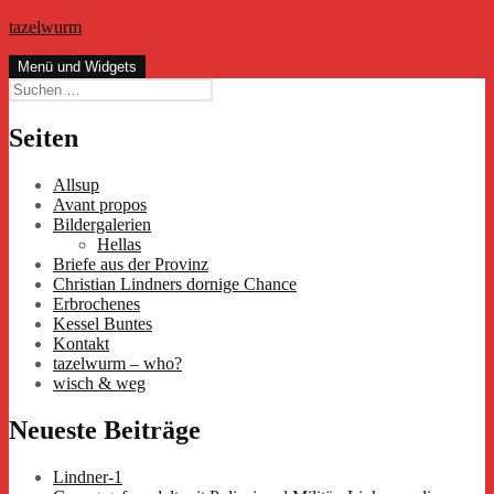
Zum
tazelwurm
Inhalt
springen
Menü und Widgets
Suchen
nach:
Seiten
Allsup
Avant propos
Bildergalerien
Hellas
Briefe aus der Provinz
Christian Lindners dornige Chance
Erbrochenes
Kessel Buntes
Kontakt
tazelwurm – who?
wisch & weg
Neueste Beiträge
Lindner-1