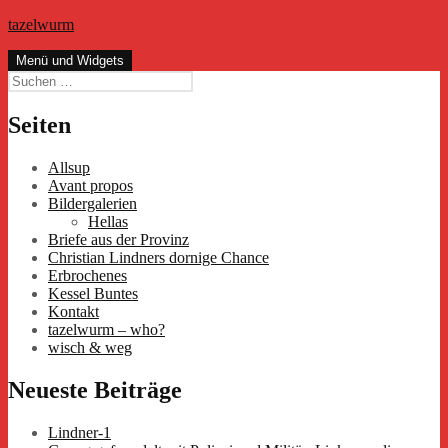
Zum
tazelwurm
Inhalt
springen
Menü und Widgets
Suchen
nach:
Seiten
Allsup
Avant propos
Bildergalerien
Hellas
Briefe aus der Provinz
Christian Lindners dornige Chance
Erbrochenes
Kessel Buntes
Kontakt
tazelwurm – who?
wisch & weg
Neueste Beiträge
Lindner-1