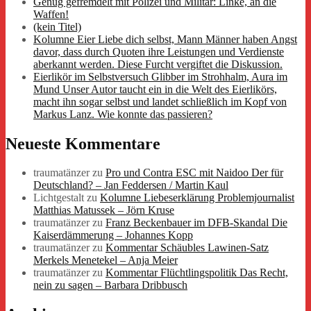
Genug gefremdelt mit Polizei und Militär: Linke, an die
Waffen!
(kein Titel)
Kolumne Eier Liebe dich selbst, Mann Männer haben Angst
davor, dass durch Quoten ihre Leistungen und Verdienste
aberkannt werden. Diese Furcht vergiftet die Diskussion.
Eierlikör im Selbstversuch Glibber im Strohhalm, Aura im
Mund Unser Autor taucht ein in die Welt des Eierlikörs,
macht ihn sogar selbst und landet schließlich im Kopf von
Markus Lanz. Wie konnte das passieren?
Neueste Kommentare
traumatänzer
zu
Pro und Contra ESC mit Naidoo Der für
Deutschland? – Jan Feddersen / Martin Kaul
Lichtgestalt
zu
Kolumne Liebeserklärung Problemjournalist
Matthias Matussek – Jörn Kruse
traumatänzer
zu
Franz Beckenbauer im DFB-Skandal Die
Kaiserdämmerung – Johannes Kopp
traumatänzer
zu
Kommentar Schäubles Lawinen-Satz
Merkels Menetekel – Anja Meier
traumatänzer
zu
Kommentar Flüchtlingspolitik Das Recht,
nein zu sagen – Barbara Dribbusch