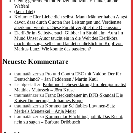
Genug gefremdelt mit Polizei und Militär: Linke, an die
Waffen!
(kein Titel)
Kolumne Eier Liebe dich selbst, Mann Männer haben Angst
davor, dass durch Quoten ihre Leistungen und Verdienste
aberkannt werden. Diese Furcht vergiftet die Diskussion.
Eierlikör im Selbstversuch Glibber im Strohhalm, Aura im
Mund Unser Autor taucht ein in die Welt des Eierlikörs,
macht ihn sogar selbst und landet schließlich im Kopf von
Markus Lanz. Wie konnte das passieren?
Neueste Kommentare
traumatänzer
zu
Pro und Contra ESC mit Naidoo Der für
Deutschland? – Jan Feddersen / Martin Kaul
Lichtgestalt
zu
Kolumne Liebeserklärung Problemjournalist
Matthias Matussek – Jörn Kruse
traumatänzer
zu
Franz Beckenbauer im DFB-Skandal Die
Kaiserdämmerung – Johannes Kopp
traumatänzer
zu
Kommentar Schäubles Lawinen-Satz
Merkels Menetekel – Anja Meier
traumatänzer
zu
Kommentar Flüchtlingspolitik Das Recht,
nein zu sagen – Barbara Dribbusch