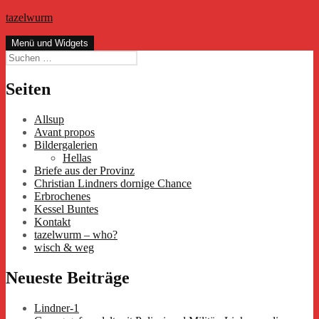
Zum
tazelwurm
Inhalt
springen
Menü und Widgets
Suchen
nach:
Seiten
Allsup
Avant propos
Bildergalerien
Hellas
Briefe aus der Provinz
Christian Lindners dornige Chance
Erbrochenes
Kessel Buntes
Kontakt
tazelwurm – who?
wisch & weg
Neueste Beiträge
Lindner-1