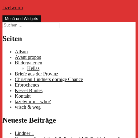
Zum
tazelwurm
Inhalt
springen
Menü und Widgets
Suchen
nach:
Seiten
Allsup
Avant propos
Bildergalerien
Hellas
Briefe aus der Provinz
Christian Lindners dornige Chance
Erbrochenes
Kessel Buntes
Kontakt
tazelwurm – who?
wisch & weg
Neueste Beiträge
Lindner-1