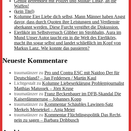
Genug gefremdelt mit Polizei und Militär: Linke, an die
Waffen!
(kein Titel)
Kolumne Eier Liebe dich selbst, Mann Männer haben Angst
davor, dass durch Quoten ihre Leistungen und Verdienste
aberkannt werden. Diese Furcht vergiftet die Diskussion.
Eierlikör im Selbstversuch Glibber im Strohhalm, Aura im
Mund Unser Autor taucht ein in die Welt des Eierlikörs,
macht ihn sogar selbst und landet schließlich im Kopf von
Markus Lanz. Wie konnte das passieren?
Neueste Kommentare
traumatänzer
zu
Pro und Contra ESC mit Naidoo Der für
Deutschland? – Jan Feddersen / Martin Kaul
Lichtgestalt
zu
Kolumne Liebeserklärung Problemjournalist
Matthias Matussek – Jörn Kruse
traumatänzer
zu
Franz Beckenbauer im DFB-Skandal Die
Kaiserdämmerung – Johannes Kopp
traumatänzer
zu
Kommentar Schäubles Lawinen-Satz
Merkels Menetekel – Anja Meier
traumatänzer
zu
Kommentar Flüchtlingspolitik Das Recht,
nein zu sagen – Barbara Dribbusch