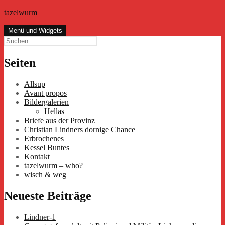
Zum
tazelwurm
Inhalt
springen
Menü und Widgets
Suchen
nach:
Seiten
Allsup
Avant propos
Bildergalerien
Hellas
Briefe aus der Provinz
Christian Lindners dornige Chance
Erbrochenes
Kessel Buntes
Kontakt
tazelwurm – who?
wisch & weg
Neueste Beiträge
Lindner-1