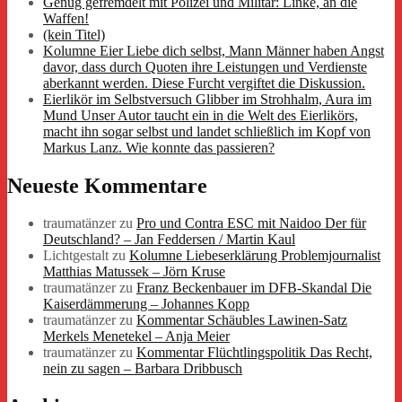
Genug gefremdelt mit Polizei und Militär: Linke, an die
Waffen!
(kein Titel)
Kolumne Eier Liebe dich selbst, Mann Männer haben Angst
davor, dass durch Quoten ihre Leistungen und Verdienste
aberkannt werden. Diese Furcht vergiftet die Diskussion.
Eierlikör im Selbstversuch Glibber im Strohhalm, Aura im
Mund Unser Autor taucht ein in die Welt des Eierlikörs,
macht ihn sogar selbst und landet schließlich im Kopf von
Markus Lanz. Wie konnte das passieren?
Neueste Kommentare
traumatänzer
zu
Pro und Contra ESC mit Naidoo Der für
Deutschland? – Jan Feddersen / Martin Kaul
Lichtgestalt
zu
Kolumne Liebeserklärung Problemjournalist
Matthias Matussek – Jörn Kruse
traumatänzer
zu
Franz Beckenbauer im DFB-Skandal Die
Kaiserdämmerung – Johannes Kopp
traumatänzer
zu
Kommentar Schäubles Lawinen-Satz
Merkels Menetekel – Anja Meier
traumatänzer
zu
Kommentar Flüchtlingspolitik Das Recht,
nein zu sagen – Barbara Dribbusch