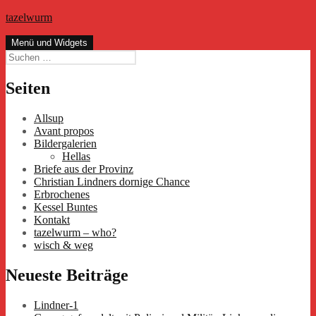
Zum
tazelwurm
Inhalt
springen
Menü und Widgets
Suchen
nach:
Seiten
Allsup
Avant propos
Bildergalerien
Hellas
Briefe aus der Provinz
Christian Lindners dornige Chance
Erbrochenes
Kessel Buntes
Kontakt
tazelwurm – who?
wisch & weg
Neueste Beiträge
Lindner-1