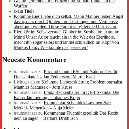
Genug gefremdelt mit Polizei und Militär: Linke, an die
Waffen!
(kein Titel)
Kolumne Eier Liebe dich selbst, Mann Männer haben Angst
davor, dass durch Quoten ihre Leistungen und Verdienste
aberkannt werden. Diese Furcht vergiftet die Diskussion.
Eierlikör im Selbstversuch Glibber im Strohhalm, Aura im
Mund Unser Autor taucht ein in die Welt des Eierlikörs,
macht ihn sogar selbst und landet schließlich im Kopf von
Markus Lanz. Wie konnte das passieren?
Neueste Kommentare
traumatänzer
zu
Pro und Contra ESC mit Naidoo Der für
Deutschland? – Jan Feddersen / Martin Kaul
Lichtgestalt
zu
Kolumne Liebeserklärung Problemjournalist
Matthias Matussek – Jörn Kruse
traumatänzer
zu
Franz Beckenbauer im DFB-Skandal Die
Kaiserdämmerung – Johannes Kopp
traumatänzer
zu
Kommentar Schäubles Lawinen-Satz
Merkels Menetekel – Anja Meier
traumatänzer
zu
Kommentar Flüchtlingspolitik Das Recht,
nein zu sagen – Barbara Dribbusch