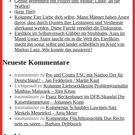
Genug gefremdelt mit Polizei und Militär: Linke, an die
Waffen!
(kein Titel)
Kolumne Eier Liebe dich selbst, Mann Männer haben Angst
davor, dass durch Quoten ihre Leistungen und Verdienste
aberkannt werden. Diese Furcht vergiftet die Diskussion.
Eierlikör im Selbstversuch Glibber im Strohhalm, Aura im
Mund Unser Autor taucht ein in die Welt des Eierlikörs,
macht ihn sogar selbst und landet schließlich im Kopf von
Markus Lanz. Wie konnte das passieren?
Neueste Kommentare
traumatänzer
zu
Pro und Contra ESC mit Naidoo Der für
Deutschland? – Jan Feddersen / Martin Kaul
Lichtgestalt
zu
Kolumne Liebeserklärung Problemjournalist
Matthias Matussek – Jörn Kruse
traumatänzer
zu
Franz Beckenbauer im DFB-Skandal Die
Kaiserdämmerung – Johannes Kopp
traumatänzer
zu
Kommentar Schäubles Lawinen-Satz
Merkels Menetekel – Anja Meier
traumatänzer
zu
Kommentar Flüchtlingspolitik Das Recht,
nein zu sagen – Barbara Dribbusch