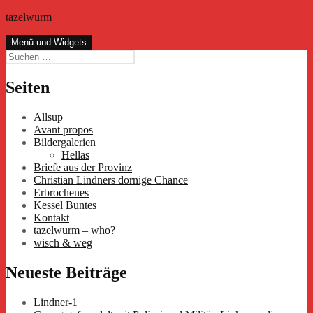
Zum
tazelwurm
Inhalt
springen
Menü und Widgets
Suchen
nach:
Seiten
Allsup
Avant propos
Bildergalerien
Hellas
Briefe aus der Provinz
Christian Lindners dornige Chance
Erbrochenes
Kessel Buntes
Kontakt
tazelwurm – who?
wisch & weg
Neueste Beiträge
Lindner-1