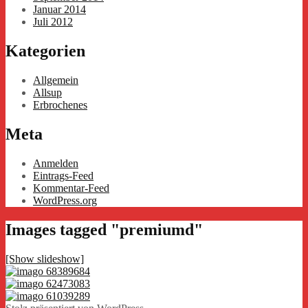
Januar 2014
Juli 2012
Kategorien
Allgemein
Allsup
Erbrochenes
Meta
Anmelden
Eintrags-Feed
Kommentar-Feed
WordPress.org
Images tagged "premiumd"
[Show slideshow]