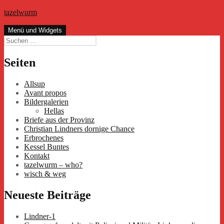
Zum
tazelwurm
Inhalt
springen
Menü und Widgets
Suchen
nach:
Seiten
Allsup
Avant propos
Bildergalerien
Hellas
Briefe aus der Provinz
Christian Lindners dornige Chance
Erbrochenes
Kessel Buntes
Kontakt
tazelwurm – who?
wisch & weg
Neueste Beiträge
Lindner-1