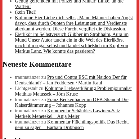
Genug gefremdelt mit Polizei und Militär: Linke, an die
Waffen!
(kein Titel)
Kolumne Eier Liebe dich selbst, Mann Männer haben Angst
davor, dass durch Quoten ihre Leistungen und Verdienste
aberkannt werden. Diese Furcht vergiftet die Diskussion.
Eierlikör im Selbstversuch Glibber im Strohhalm, Aura im
Mund Unser Autor taucht ein in die Welt des Eierlikörs,
macht ihn sogar selbst und landet schließlich im Kopf von
Markus Lanz. Wie konnte das passieren?
Neueste Kommentare
traumatänzer
zu
Pro und Contra ESC mit Naidoo Der für
Deutschland? – Jan Feddersen / Martin Kaul
Lichtgestalt
zu
Kolumne Liebeserklärung Problemjournalist
Matthias Matussek – Jörn Kruse
traumatänzer
zu
Franz Beckenbauer im DFB-Skandal Die
Kaiserdämmerung – Johannes Kopp
traumatänzer
zu
Kommentar Schäubles Lawinen-Satz
Merkels Menetekel – Anja Meier
traumatänzer
zu
Kommentar Flüchtlingspolitik Das Recht,
nein zu sagen – Barbara Dribbusch