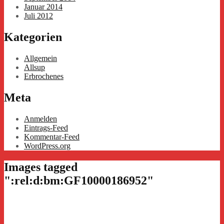
Januar 2014
Juli 2012
Kategorien
Allgemein
Allsup
Erbrochenes
Meta
Anmelden
Eintrags-Feed
Kommentar-Feed
WordPress.org
Images tagged
":rel:d:bm:GF10000186952"