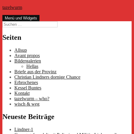
Zum
tazelwurm
Inhalt
springen
Menü und Widgets
Suchen
nach:
Seiten
Allsup
Avant propos
Bildergalerien
Hellas
Briefe aus der Provinz
Christian Lindners dornige Chance
Erbrochenes
Kessel Buntes
Kontakt
tazelwurm – who?
wisch & weg
Neueste Beiträge
Lindner-1