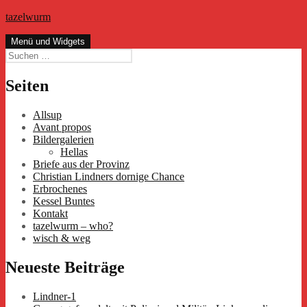
Zum
tazelwurm
Inhalt
springen
Menü und Widgets
Suchen
nach:
Seiten
Allsup
Avant propos
Bildergalerien
Hellas
Briefe aus der Provinz
Christian Lindners dornige Chance
Erbrochenes
Kessel Buntes
Kontakt
tazelwurm – who?
wisch & weg
Neueste Beiträge
Lindner-1