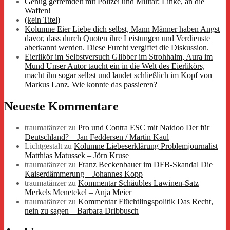
Genug gefremdelt mit Polizei und Militär: Linke, an die
Waffen!
(kein Titel)
Kolumne Eier Liebe dich selbst, Mann Männer haben Angst
davor, dass durch Quoten ihre Leistungen und Verdienste
aberkannt werden. Diese Furcht vergiftet die Diskussion.
Eierlikör im Selbstversuch Glibber im Strohhalm, Aura im
Mund Unser Autor taucht ein in die Welt des Eierlikörs,
macht ihn sogar selbst und landet schließlich im Kopf von
Markus Lanz. Wie konnte das passieren?
Neueste Kommentare
traumatänzer
zu
Pro und Contra ESC mit Naidoo Der für
Deutschland? – Jan Feddersen / Martin Kaul
Lichtgestalt
zu
Kolumne Liebeserklärung Problemjournalist
Matthias Matussek – Jörn Kruse
traumatänzer
zu
Franz Beckenbauer im DFB-Skandal Die
Kaiserdämmerung – Johannes Kopp
traumatänzer
zu
Kommentar Schäubles Lawinen-Satz
Merkels Menetekel – Anja Meier
traumatänzer
zu
Kommentar Flüchtlingspolitik Das Recht,
nein zu sagen – Barbara Dribbusch