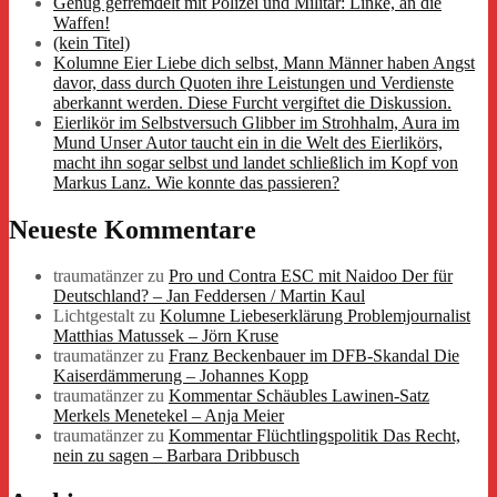
Genug gefremdelt mit Polizei und Militär: Linke, an die
Waffen!
(kein Titel)
Kolumne Eier Liebe dich selbst, Mann Männer haben Angst
davor, dass durch Quoten ihre Leistungen und Verdienste
aberkannt werden. Diese Furcht vergiftet die Diskussion.
Eierlikör im Selbstversuch Glibber im Strohhalm, Aura im
Mund Unser Autor taucht ein in die Welt des Eierlikörs,
macht ihn sogar selbst und landet schließlich im Kopf von
Markus Lanz. Wie konnte das passieren?
Neueste Kommentare
traumatänzer
zu
Pro und Contra ESC mit Naidoo Der für
Deutschland? – Jan Feddersen / Martin Kaul
Lichtgestalt
zu
Kolumne Liebeserklärung Problemjournalist
Matthias Matussek – Jörn Kruse
traumatänzer
zu
Franz Beckenbauer im DFB-Skandal Die
Kaiserdämmerung – Johannes Kopp
traumatänzer
zu
Kommentar Schäubles Lawinen-Satz
Merkels Menetekel – Anja Meier
traumatänzer
zu
Kommentar Flüchtlingspolitik Das Recht,
nein zu sagen – Barbara Dribbusch