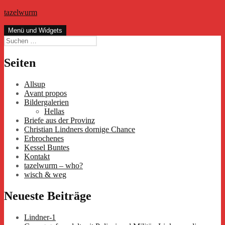
Zum
tazelwurm
Inhalt
springen
Menü und Widgets
Suchen
nach:
Seiten
Allsup
Avant propos
Bildergalerien
Hellas
Briefe aus der Provinz
Christian Lindners dornige Chance
Erbrochenes
Kessel Buntes
Kontakt
tazelwurm – who?
wisch & weg
Neueste Beiträge
Lindner-1