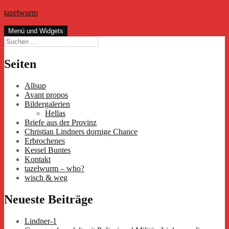
Zum
tazelwurm
Inhalt
springen
Menü und Widgets
Suchen
nach:
Seiten
Allsup
Avant propos
Bildergalerien
Hellas
Briefe aus der Provinz
Christian Lindners dornige Chance
Erbrochenes
Kessel Buntes
Kontakt
tazelwurm – who?
wisch & weg
Neueste Beiträge
Lindner-1