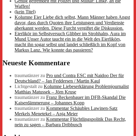
Genug gefremdelt mit Polizei und Militär: Linke, an die
Waffen!
(kein Titel)
Kolumne Eier Liebe dich selbst, Mann Männer haben Angst
davor, dass durch Quoten ihre Leistungen und Verdienste
aberkannt werden. Diese Furcht vergiftet die Diskussion.
Eierlikör im Selbstversuch Glibber im Strohhalm, Aura im
Mund Unser Autor taucht ein in die Welt des Eierlikörs,
macht ihn sogar selbst und landet schließlich im Kopf von
Markus Lanz. Wie konnte das passieren?
Neueste Kommentare
traumatänzer
zu
Pro und Contra ESC mit Naidoo Der für
Deutschland? – Jan Feddersen / Martin Kaul
Lichtgestalt
zu
Kolumne Liebeserklärung Problemjournalist
Matthias Matussek – Jörn Kruse
traumatänzer
zu
Franz Beckenbauer im DFB-Skandal Die
Kaiserdämmerung – Johannes Kopp
traumatänzer
zu
Kommentar Schäubles Lawinen-Satz
Merkels Menetekel – Anja Meier
traumatänzer
zu
Kommentar Flüchtlingspolitik Das Recht,
nein zu sagen – Barbara Dribbusch