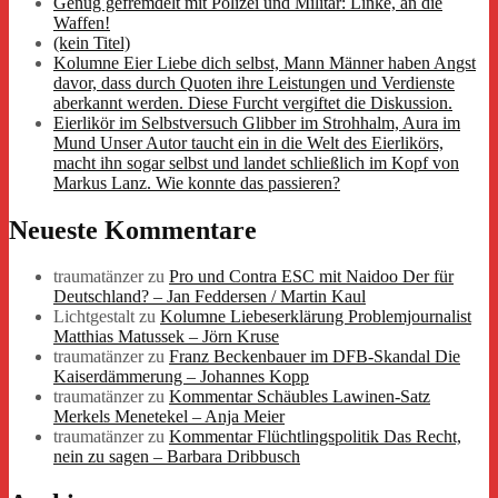
Genug gefremdelt mit Polizei und Militär: Linke, an die
Waffen!
(kein Titel)
Kolumne Eier Liebe dich selbst, Mann Männer haben Angst
davor, dass durch Quoten ihre Leistungen und Verdienste
aberkannt werden. Diese Furcht vergiftet die Diskussion.
Eierlikör im Selbstversuch Glibber im Strohhalm, Aura im
Mund Unser Autor taucht ein in die Welt des Eierlikörs,
macht ihn sogar selbst und landet schließlich im Kopf von
Markus Lanz. Wie konnte das passieren?
Neueste Kommentare
traumatänzer
zu
Pro und Contra ESC mit Naidoo Der für
Deutschland? – Jan Feddersen / Martin Kaul
Lichtgestalt
zu
Kolumne Liebeserklärung Problemjournalist
Matthias Matussek – Jörn Kruse
traumatänzer
zu
Franz Beckenbauer im DFB-Skandal Die
Kaiserdämmerung – Johannes Kopp
traumatänzer
zu
Kommentar Schäubles Lawinen-Satz
Merkels Menetekel – Anja Meier
traumatänzer
zu
Kommentar Flüchtlingspolitik Das Recht,
nein zu sagen – Barbara Dribbusch