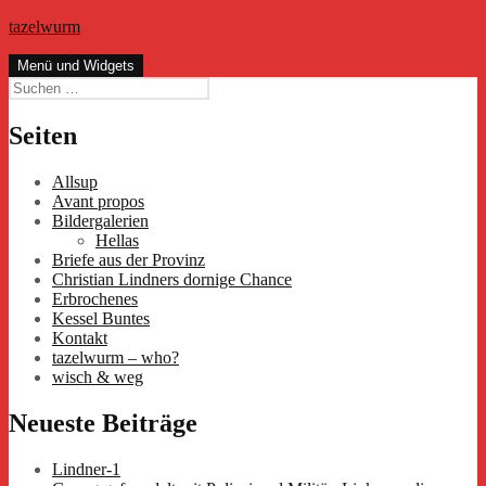
Zum
tazelwurm
Inhalt
springen
Menü und Widgets
Suchen
nach:
Seiten
Allsup
Avant propos
Bildergalerien
Hellas
Briefe aus der Provinz
Christian Lindners dornige Chance
Erbrochenes
Kessel Buntes
Kontakt
tazelwurm – who?
wisch & weg
Neueste Beiträge
Lindner-1