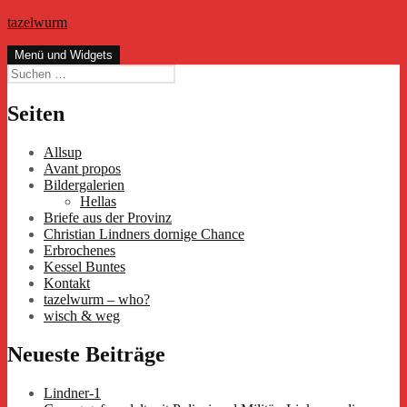
Zum
tazelwurm
Inhalt
springen
Menü und Widgets
Suchen
nach:
Seiten
Allsup
Avant propos
Bildergalerien
Hellas
Briefe aus der Provinz
Christian Lindners dornige Chance
Erbrochenes
Kessel Buntes
Kontakt
tazelwurm – who?
wisch & weg
Neueste Beiträge
Lindner-1