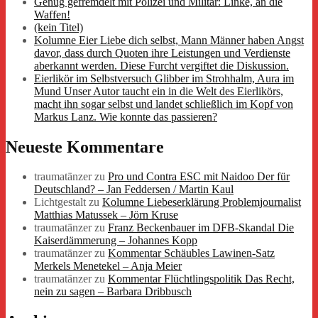
Genug gefremdelt mit Polizei und Militär: Linke, an die
Waffen!
(kein Titel)
Kolumne Eier Liebe dich selbst, Mann Männer haben Angst
davor, dass durch Quoten ihre Leistungen und Verdienste
aberkannt werden. Diese Furcht vergiftet die Diskussion.
Eierlikör im Selbstversuch Glibber im Strohhalm, Aura im
Mund Unser Autor taucht ein in die Welt des Eierlikörs,
macht ihn sogar selbst und landet schließlich im Kopf von
Markus Lanz. Wie konnte das passieren?
Neueste Kommentare
traumatänzer
zu
Pro und Contra ESC mit Naidoo Der für
Deutschland? – Jan Feddersen / Martin Kaul
Lichtgestalt
zu
Kolumne Liebeserklärung Problemjournalist
Matthias Matussek – Jörn Kruse
traumatänzer
zu
Franz Beckenbauer im DFB-Skandal Die
Kaiserdämmerung – Johannes Kopp
traumatänzer
zu
Kommentar Schäubles Lawinen-Satz
Merkels Menetekel – Anja Meier
traumatänzer
zu
Kommentar Flüchtlingspolitik Das Recht,
nein zu sagen – Barbara Dribbusch