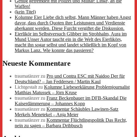
Genug gefremdelt mit Polizei und Militär: Linke, an die
Waffen!
(kein Titel)
Kolumne Eier Liebe dich selbst, Mann Männer haben Angst
davor, dass durch Quoten ihre Leistungen und Verdienste
aberkannt werden. Diese Furcht vergiftet die Diskussion.
Eierlikör im Selbstversuch Glibber im Strohhalm, Aura im
Mund Unser Autor taucht ein in die Welt des Eierlikörs,
macht ihn sogar selbst und landet schließlich im Kopf von
Markus Lanz. Wie konnte das passieren?
Neueste Kommentare
traumatänzer
zu
Pro und Contra ESC mit Naidoo Der für
Deutschland? – Jan Feddersen / Martin Kaul
Lichtgestalt
zu
Kolumne Liebeserklärung Problemjournalist
Matthias Matussek – Jörn Kruse
traumatänzer
zu
Franz Beckenbauer im DFB-Skandal Die
Kaiserdämmerung – Johannes Kopp
traumatänzer
zu
Kommentar Schäubles Lawinen-Satz
Merkels Menetekel – Anja Meier
traumatänzer
zu
Kommentar Flüchtlingspolitik Das Recht,
nein zu sagen – Barbara Dribbusch