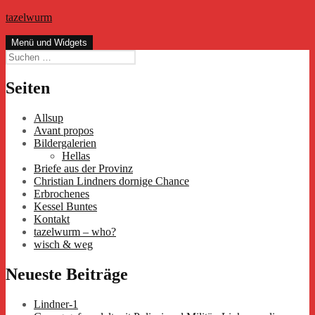
Zum
tazelwurm
Inhalt
springen
Menü und Widgets
Suchen
nach:
Seiten
Allsup
Avant propos
Bildergalerien
Hellas
Briefe aus der Provinz
Christian Lindners dornige Chance
Erbrochenes
Kessel Buntes
Kontakt
tazelwurm – who?
wisch & weg
Neueste Beiträge
Lindner-1