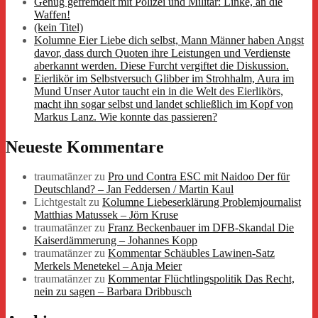
Genug gefremdelt mit Polizei und Militär: Linke, an die
Waffen!
(kein Titel)
Kolumne Eier Liebe dich selbst, Mann Männer haben Angst
davor, dass durch Quoten ihre Leistungen und Verdienste
aberkannt werden. Diese Furcht vergiftet die Diskussion.
Eierlikör im Selbstversuch Glibber im Strohhalm, Aura im
Mund Unser Autor taucht ein in die Welt des Eierlikörs,
macht ihn sogar selbst und landet schließlich im Kopf von
Markus Lanz. Wie konnte das passieren?
Neueste Kommentare
traumatänzer
zu
Pro und Contra ESC mit Naidoo Der für
Deutschland? – Jan Feddersen / Martin Kaul
Lichtgestalt
zu
Kolumne Liebeserklärung Problemjournalist
Matthias Matussek – Jörn Kruse
traumatänzer
zu
Franz Beckenbauer im DFB-Skandal Die
Kaiserdämmerung – Johannes Kopp
traumatänzer
zu
Kommentar Schäubles Lawinen-Satz
Merkels Menetekel – Anja Meier
traumatänzer
zu
Kommentar Flüchtlingspolitik Das Recht,
nein zu sagen – Barbara Dribbusch