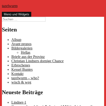
Zum
tazelwurm
Inhalt
springen
Menü und Widgets
Suchen
nach:
Seiten
Allsup
Avant propos
Bildergalerien
Hellas
Briefe aus der Provinz
Christian Lindners dornige Chance
Erbrochenes
Kessel Buntes
Kontakt
tazelwurm – who?
wisch & weg
Neueste Beiträge
Lindner-1