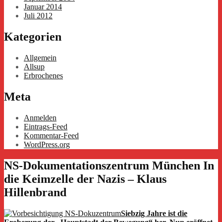
Januar 2014
Juli 2012
Kategorien
Allgemein
Allsup
Erbrochenes
Meta
Anmelden
Eintrags-Feed
Kommentar-Feed
WordPress.org
NS-Dokumentationszentrum München In
die Keimzelle der Nazis – Klaus
Hillenbrand
Siebzig Jahre ist die