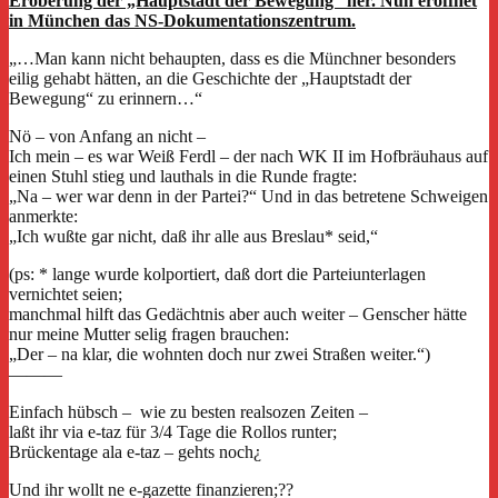
Eroberung der „Hauptstadt der Bewegung“ her. Nun eröffnet
in München das NS-Dokumentationszentrum.
„…Man kann nicht behaupten, dass es die Münchner besonders
eilig gehabt hätten, an die Geschichte der „Hauptstadt der
Bewegung“ zu erinnern…“
Nö – von Anfang an nicht –
Ich mein – es war Weiß Ferdl – der nach WK II im Hofbräuhaus auf
einen Stuhl stieg und lauthals in die Runde fragte:
„Na – wer war denn in der Partei?“ Und in das betretene Schweigen
anmerkte:
„Ich wußte gar nicht, daß ihr alle aus Breslau* seid,“
(ps: * lange wurde kolportiert, daß dort die Parteiunterlagen
vernichtet seien;
manchmal hilft das Gedächtnis aber auch weiter – Genscher hätte
nur meine Mutter selig fragen brauchen:
„Der – na klar, die wohnten doch nur zwei Straßen weiter.“)
———
Einfach hübsch – wie zu besten realsozen Zeiten –
laßt ihr via e-taz für 3/4 Tage die Rollos runter;
Brückentage ala e-taz – gehts noch¿
Und ihr wollt ne e-gazette finanzieren;??