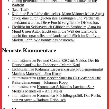
Genug gefremdelt mit Polizei und Militär: Linke, an die
Waffen!
(kein Titel)
Kolumne Eier Liebe dich selbst, Mann Männer haben Angst
davor, dass durch Quoten ihre Leistungen und Verdienste
aberkannt werden. Diese Furcht vergiftet die Diskussion.
Eierlikör im Selbstversuch Glibber im Strohhalm, Aura im
Mund Unser Autor taucht ein in die Welt des Eierlikörs,
macht ihn sogar selbst und landet schließlich im Kopf von
Markus Lanz. Wie konnte das passieren?
Neueste Kommentare
traumatänzer
zu
Pro und Contra ESC mit Naidoo Der für
Deutschland? – Jan Feddersen / Martin Kaul
Lichtgestalt
zu
Kolumne Liebeserklärung Problemjournalist
Matthias Matussek – Jörn Kruse
traumatänzer
zu
Franz Beckenbauer im DFB-Skandal Die
Kaiserdämmerung – Johannes Kopp
traumatänzer
zu
Kommentar Schäubles Lawinen-Satz
Merkels Menetekel – Anja Meier
traumatänzer
zu
Kommentar Flüchtlingspolitik Das Recht,
nein zu sagen – Barbara Dribbusch