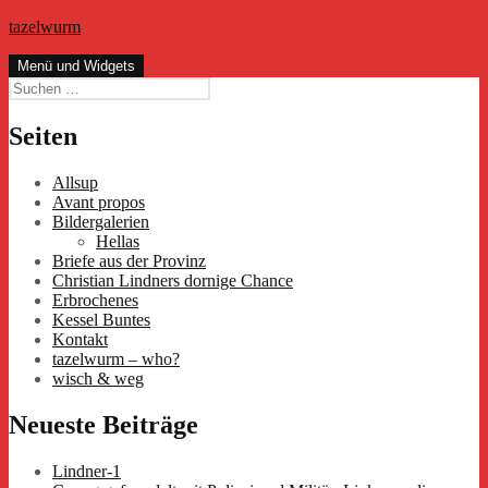
Zum
tazelwurm
Inhalt
springen
Menü und Widgets
Suchen
nach:
Seiten
Allsup
Avant propos
Bildergalerien
Hellas
Briefe aus der Provinz
Christian Lindners dornige Chance
Erbrochenes
Kessel Buntes
Kontakt
tazelwurm – who?
wisch & weg
Neueste Beiträge
Lindner-1