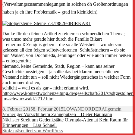
(Verwaltungszusammenlegungen in solchen öh Größenordnungen
haben ja eh ihre Problematik – grad im kleinklein).
Danke für den feinen Artikel zu einem so schmerzlichen Thema;
was umso mehr gerade hier durch die Familie Bikart
– einer muß Zeugnis geben – die so alte Weisheit – wundersam
gelassen all den feigen selbstverlorenen Schlußstrichern – ob sie
nun Walser, von Dochnieda, Jenninger oder wie auch immer heißen
– entgegentritt;
niemand, keine Gemeinde, Stadt, Region – kann aus seiner
Geschichte aussteigen – ja sollte das bei klarem menschlichen
Verstand nicht tun – soll nicht Wiedergängerisches in welcher Form
auch immer drohen;
schlicht – weil es als gar – nicht erkannt wird.
http://www.kontextwochenzeitung.de/gesellschaft/201/stadtgestolper-
im-schwarzwald-2712.html
Veröffentlicht
Autor
Kategorien
8. Februar 2015
8. Februar 2015
LOWANDORDER
Allgemein
am
Beitragsnavigation
Vorheriger
Vorheriger
Vorsicht beim Zähneputzen – Dieter Baumann
Nächster
Beitrag:
Nächster
Streit um Gedenkstätte Olympia-Attentat Kein Raum für
Beitrag:
Erinnerungen – Lisa Schnell
Stolz präsentiert von WordPress