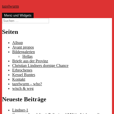
Zum
tazelwurm
Inhalt
springen
Menü und Widgets
Suchen
nach:
Seiten
Allsup
Avant propos
Bildergalerien
Hellas
Briefe aus der Provinz
Christian Lindners dornige Chance
Erbrochenes
Kessel Buntes
Kontakt
tazelwurm – who?
wisch & weg
Neueste Beiträge
Lindner-1