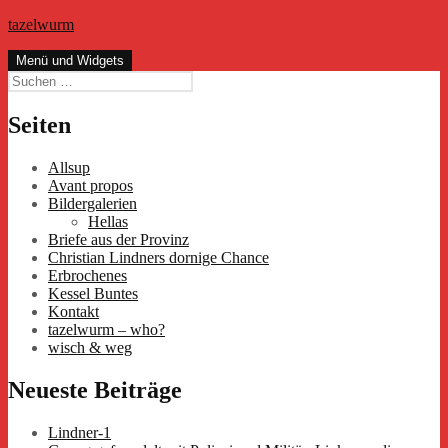
Zum
tazelwurm
Inhalt
springen
Menü und Widgets
Suchen
nach:
Seiten
Allsup
Avant propos
Bildergalerien
Hellas
Briefe aus der Provinz
Christian Lindners dornige Chance
Erbrochenes
Kessel Buntes
Kontakt
tazelwurm – who?
wisch & weg
Neueste Beiträge
Lindner-1