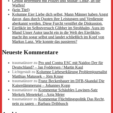
Genug gefremdelt mit Polizei und Militär: Linke, an die
Waffen!
(kein Titel)
Kolumne Eier Liebe dich selbst, Mann Männer haben Angst
davor, dass durch Quoten ihre Leistungen und Verdienste
aberkannt werden. Diese Furcht vergiftet die Diskussion.
Eierlikör im Selbstversuch Glibber im Strohhalm, Aura im
Mund Unser Autor taucht ein in die Welt des Eierlikörs,
macht ihn sogar selbst und landet schließlich im Kopf von
Markus Lanz. Wie konnte das passieren?
Neueste Kommentare
traumatänzer
zu
Pro und Contra ESC mit Naidoo Der für
Deutschland? – Jan Feddersen / Martin Kaul
Lichtgestalt
zu
Kolumne Liebeserklärung Problemjournalist
Matthias Matussek – Jörn Kruse
traumatänzer
zu
Franz Beckenbauer im DFB-Skandal Die
Kaiserdämmerung – Johannes Kopp
traumatänzer
zu
Kommentar Schäubles Lawinen-Satz
Merkels Menetekel – Anja Meier
traumatänzer
zu
Kommentar Flüchtlingspolitik Das Recht,
nein zu sagen – Barbara Dribbusch