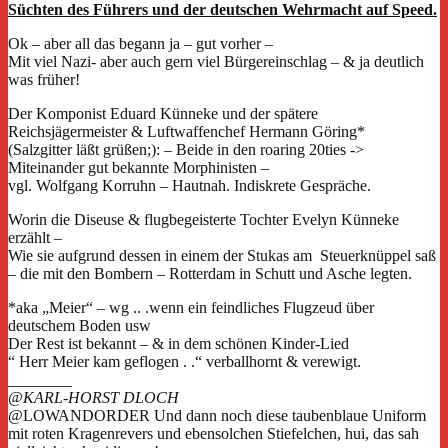
Süchten des Führers und der deutschen Wehrmacht auf Speed.
Ok – aber all das begann ja – gut vorher –
Mit viel Nazi- aber auch gern viel Bürgereinschlag – & ja deutlich
was früher!
Der Komponist Eduard Künneke und der spätere
Reichsjägermeister & Luftwaffenchef Hermann Göring*
(Salzgitter läßt grüßen;): – Beide in den roaring 20ties ->
Miteinander gut bekannte Morphinisten –
vgl. Wolfgang Korruhn – Hautnah. Indiskrete Gespräche.
Worin die Diseuse & flugbegeisterte Tochter Evelyn Künneke
erzählt –
Wie sie aufgrund dessen in einem der Stukas am Steuerknüppel saß
– die mit den Bombern – Rotterdam in Schutt und Asche legten.
*aka „Meier“ – wg .. .wenn ein feindliches Flugzeud über
deutschem Boden usw
Der Rest ist bekannt – & in dem schönen Kinder-Lied
“ Herr Meier kam geflogen . .“ verballhornt & verewigt.
________
@KARL-HORST DLOCH
@LOWANDORDER
Und dann noch diese taubenblaue Uniform
mit roten Kragenrevers und ebensolchen Stiefelchen, hui, das sah