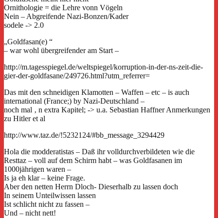
Ornithologie = die Lehre vonn Vögeln
Nein – Abgreifende Nazi-Bonzen/Kader
sodele -> 2.0
„Goldfasan(e) “
– war wohl übergreifender am Start –
http://m.tagesspiegel.de/weltspiegel/korruption-in-der-ns-zeit-die-
gier-der-goldfasane/249726.html?utm_referrer=
Das mit den schneidigen Klamotten – Waffen – etc – is auch
international (France;) by Nazi-Deutschland –
noch mal ‚ n extra Kapitel; -> u.a. Sebastian Haffner Anmerkungen
zu Hitler et al
http://www.taz.de/!5232124/#bb_message_3294429
Hola die modderatistas – Daß ihr volldurchverbildeten wie die
Resttaz – voll auf dem Schirm habt – was Goldfasanen im
1000jährigen waren –
Is ja eh klar – keine Frage.
Aber den netten Herrn Dloch- Dieserhalb zu lassen doch
In seinem Unteilwissen lassen
Ist schlicht nicht zu fassen –
Und – nicht nett!