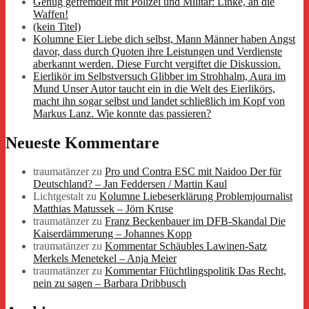
Genug gefremdelt mit Polizei und Militär: Linke, an die
Waffen!
(kein Titel)
Kolumne Eier Liebe dich selbst, Mann Männer haben Angst
davor, dass durch Quoten ihre Leistungen und Verdienste
aberkannt werden. Diese Furcht vergiftet die Diskussion.
Eierlikör im Selbstversuch Glibber im Strohhalm, Aura im
Mund Unser Autor taucht ein in die Welt des Eierlikörs,
macht ihn sogar selbst und landet schließlich im Kopf von
Markus Lanz. Wie konnte das passieren?
Neueste Kommentare
traumatänzer
zu
Pro und Contra ESC mit Naidoo Der für
Deutschland? – Jan Feddersen / Martin Kaul
Lichtgestalt
zu
Kolumne Liebeserklärung Problemjournalist
Matthias Matussek – Jörn Kruse
traumatänzer
zu
Franz Beckenbauer im DFB-Skandal Die
Kaiserdämmerung – Johannes Kopp
traumatänzer
zu
Kommentar Schäubles Lawinen-Satz
Merkels Menetekel – Anja Meier
traumatänzer
zu
Kommentar Flüchtlingspolitik Das Recht,
nein zu sagen – Barbara Dribbusch