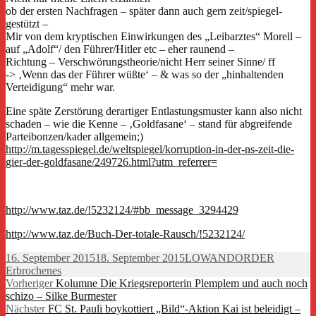
ob der ersten Nachfragen – später dann auch gern zeit/spiegel-
gestützt –
Mir von dem kryptischen Einwirkungen des „Leibarztes“ Morell –
auf „Adolf“/ den Führer/Hitler etc – eher raunend –
Richtung – Verschwörungstheorie/nicht Herr seiner Sinne/ ff
-> ‚Wenn das der Führer wüßte‘ – & was so der „hinhaltenden
Verteidigung“ mehr war.
Eine späte Zerstörung derartiger Entlastungsmuster kann also nicht
schaden – wie die Kenne – ‚Goldfasane‘ – stand für abgreifende
Parteibonzen/kader allgemein;)
http://m.tagesspiegel.de/weltspiegel/korruption-in-der-ns-zeit-die-
gier-der-goldfasane/249726.html?utm_referrer=
http://www.taz.de/!5232124/#bb_message_3294429
http://www.taz.de/Buch-Der-totale-Rausch/!5232124/
Veröffentlicht
Autor
Kategori
16. September 2015
18. September 2015
LOWANDORDER
am
Erbrochenes
Beitragsnavigation
Vorheriger
Vorheriger
Kolumne Die Kriegsreporterin Plemplem und auch noch
Beitrag:
schizo – Silke Burmester
Nächster
Nächster
FC St. Pauli boykottiert „Bild“-Aktion Kai ist beleidigt –