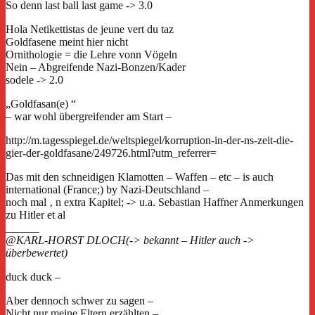
So denn last ball last game -> 3.0
Hola Netikettistas de jeune vert du taz
Goldfasene meint hier nicht
Ornithologie = die Lehre vonn Vögeln
Nein – Abgreifende Nazi-Bonzen/Kader
sodele -> 2.0
„Goldfasan(e) “
– war wohl übergreifender am Start –
http://m.tagesspiegel.de/weltspiegel/korruption-in-der-ns-zeit-die-
gier-der-goldfasane/249726.html?utm_referrer=
Das mit den schneidigen Klamotten – Waffen – etc – is auch
international (France;) by Nazi-Deutschland –
noch mal ‚ n extra Kapitel; -> u.a. Sebastian Haffner Anmerkungen
zu Hitler et al
______
@KARL-HORST DLOCH(-> bekannt – Hitler auch ->
überbewertet)
duck duck –
Aber dennoch schwer zu sagen –
Nicht nur meine Eltern erzählten –