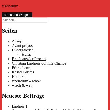
Zum
tazelwurm
Inhalt
springen
Menü und Widgets
Suchen
nach:
Seiten
Allsup
Avant propos
Bildergalerien
Hellas
Briefe aus der Provinz
Christian Lindners dornige Chance
Erbrochenes
Kessel Buntes
Kontakt
tazelwurm – who?
wisch & weg
Neueste Beiträge
Lindner-1