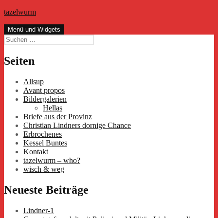
Zum
tazelwurm
Inhalt
springen
Menü und Widgets
Suchen
nach:
Seiten
Allsup
Avant propos
Bildergalerien
Hellas
Briefe aus der Provinz
Christian Lindners dornige Chance
Erbrochenes
Kessel Buntes
Kontakt
tazelwurm – who?
wisch & weg
Neueste Beiträge
Lindner-1