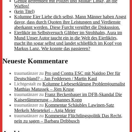
Genug gefremdelt mit Polizei und Militär: Linke, an die
Waffen!
(kein Titel)
Kolumne Eier Liebe dich selbst, Mann Männer haben Angst
davor, dass durch Quoten ihre Leistungen und Verdienste
aberkannt werden. Diese Furcht vergiftet die Diskussion.
Eierlikör im Selbstversuch Glibber im Strohhalm, Aura im
Mund Unser Autor taucht ein in die Welt des Eierlikörs,
macht ihn sogar selbst und landet schließlich im Kopf von
Markus Lanz. Wie konnte das passieren?
Neueste Kommentare
traumatänzer
zu
Pro und Contra ESC mit Naidoo Der für
Deutschland? – Jan Feddersen / Martin Kaul
Lichtgestalt
zu
Kolumne Liebeserklärung Problemjournalist
Matthias Matussek – Jörn Kruse
traumatänzer
zu
Franz Beckenbauer im DFB-Skandal Die
Kaiserdämmerung – Johannes Kopp
traumatänzer
zu
Kommentar Schäubles Lawinen-Satz
Merkels Menetekel – Anja Meier
traumatänzer
zu
Kommentar Flüchtlingspolitik Das Recht,
nein zu sagen – Barbara Dribbusch