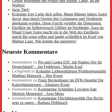
Genug gefremdelt mit Polizei und Militär: Linke, an die
Waffen!
(kein Titel)
Kolumne Eier Liebe dich selbst, Mann Männer haben Angst
davor, dass durch Quoten ihre Leistungen und Verdienste
aberkannt werden. Diese Furcht vergiftet die Diskussion.
Eierlikör im Selbstversuch Glibber im Strohhalm, Aura im
Mund Unser Autor taucht ein in die Welt des Eierlikörs,
macht ihn sogar selbst und landet schließlich im Kopf von
Markus Lanz. Wie konnte das passieren?
Neueste Kommentare
traumatänzer
zu
Pro und Contra ESC mit Naidoo Der für
Deutschland? – Jan Feddersen / Martin Kaul
Lichtgestalt
zu
Kolumne Liebeserklärung Problemjournalist
Matthias Matussek – Jörn Kruse
traumatänzer
zu
Franz Beckenbauer im DFB-Skandal Die
Kaiserdämmerung – Johannes Kopp
traumatänzer
zu
Kommentar Schäubles Lawinen-Satz
Merkels Menetekel – Anja Meier
traumatänzer
zu
Kommentar Flüchtlingspolitik Das Recht,
nein zu sagen – Barbara Dribbusch