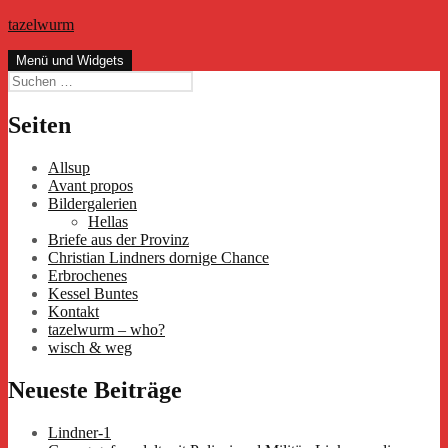
Zum
tazelwurm
Inhalt
springen
Menü und Widgets
Suchen
nach:
Seiten
Allsup
Avant propos
Bildergalerien
Hellas
Briefe aus der Provinz
Christian Lindners dornige Chance
Erbrochenes
Kessel Buntes
Kontakt
tazelwurm – who?
wisch & weg
Neueste Beiträge
Lindner-1