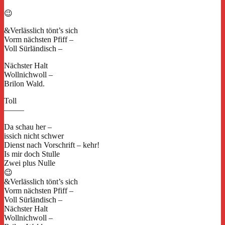
😉
&Verlässlich tönt’s sich
Vorm nächsten Pfiff –
Voll Sürländisch –
Nächster Halt
Wollnichwoll –
Brilon Wald.
Toll
——–
Da schau her –
issich nicht schwer
Dienst nach Vorschrift – kehr!
Is mir doch Stulle
Zwei plus Nulle
😉
&Verlässlich tönt’s sich
Vorm nächsten Pfiff –
Voll Sürländisch –
Nächster Halt
Wollnichwoll –