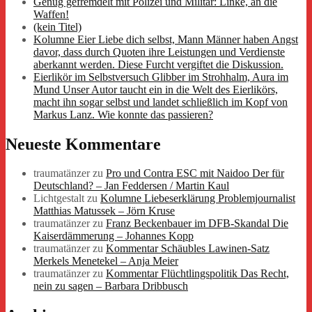
Genug gefremdelt mit Polizei und Militär: Linke, an die
Waffen!
(kein Titel)
Kolumne Eier Liebe dich selbst, Mann Männer haben Angst
davor, dass durch Quoten ihre Leistungen und Verdienste
aberkannt werden. Diese Furcht vergiftet die Diskussion.
Eierlikör im Selbstversuch Glibber im Strohhalm, Aura im
Mund Unser Autor taucht ein in die Welt des Eierlikörs,
macht ihn sogar selbst und landet schließlich im Kopf von
Markus Lanz. Wie konnte das passieren?
Neueste Kommentare
traumatänzer
zu
Pro und Contra ESC mit Naidoo Der für
Deutschland? – Jan Feddersen / Martin Kaul
Lichtgestalt
zu
Kolumne Liebeserklärung Problemjournalist
Matthias Matussek – Jörn Kruse
traumatänzer
zu
Franz Beckenbauer im DFB-Skandal Die
Kaiserdämmerung – Johannes Kopp
traumatänzer
zu
Kommentar Schäubles Lawinen-Satz
Merkels Menetekel – Anja Meier
traumatänzer
zu
Kommentar Flüchtlingspolitik Das Recht,
nein zu sagen – Barbara Dribbusch