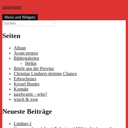
Zum
tazelwurm
Inhalt
springen
Menü und Widgets
Suchen
nach:
Seiten
Allsup
Avant propos
Bildergalerien
Hellas
Briefe aus der Provinz
Christian Lindners dornige Chance
Erbrochenes
Kessel Buntes
Kontakt
tazelwurm – who?
wisch & weg
Neueste Beiträge
Lindner-1