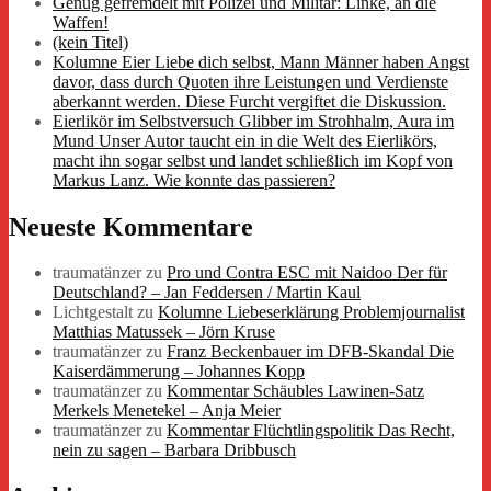
Genug gefremdelt mit Polizei und Militär: Linke, an die
Waffen!
(kein Titel)
Kolumne Eier Liebe dich selbst, Mann Männer haben Angst
davor, dass durch Quoten ihre Leistungen und Verdienste
aberkannt werden. Diese Furcht vergiftet die Diskussion.
Eierlikör im Selbstversuch Glibber im Strohhalm, Aura im
Mund Unser Autor taucht ein in die Welt des Eierlikörs,
macht ihn sogar selbst und landet schließlich im Kopf von
Markus Lanz. Wie konnte das passieren?
Neueste Kommentare
traumatänzer
zu
Pro und Contra ESC mit Naidoo Der für
Deutschland? – Jan Feddersen / Martin Kaul
Lichtgestalt
zu
Kolumne Liebeserklärung Problemjournalist
Matthias Matussek – Jörn Kruse
traumatänzer
zu
Franz Beckenbauer im DFB-Skandal Die
Kaiserdämmerung – Johannes Kopp
traumatänzer
zu
Kommentar Schäubles Lawinen-Satz
Merkels Menetekel – Anja Meier
traumatänzer
zu
Kommentar Flüchtlingspolitik Das Recht,
nein zu sagen – Barbara Dribbusch