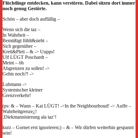
Flüchtlinge entdecken, kann verstören. Dabei sitzen dort immer
noch genug Gestörte.
Schön – aber doch auffällig –
Wenn sich die taz –
In Wahrheit –
Bemüßigt fühlt&sieht –
Sich gegenüber –
Kreti&Pleti – & -> Uupps!
Ulf LÜGT Poschardt –
Meint – öh
Abgrenzen zu sollen! ->
Gehts noch?! ->
Luhmann ->
Systemischer kleiner
Grenzverkehr!
(ps: & – Wann – Kai LÜGT! ->In the Neighbourhoud! -> Auffe –
Wahrheitgrenze¿!
‚Diekmannisierung ala taz‘!
kurz – Gornet erst ignorieren;) – & – Wir dürfen weiterhin gespannt
sein!