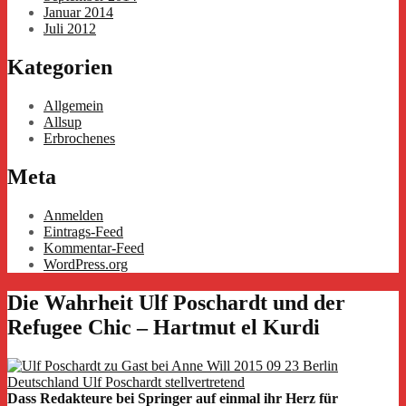
Januar 2014
Juli 2012
Kategorien
Allgemein
Allsup
Erbrochenes
Meta
Anmelden
Eintrags-Feed
Kommentar-Feed
WordPress.org
Die Wahrheit Ulf Poschardt und der
Refugee Chic – Hartmut el Kurdi
Dass Redakteure bei Springer auf einmal ihr Herz für