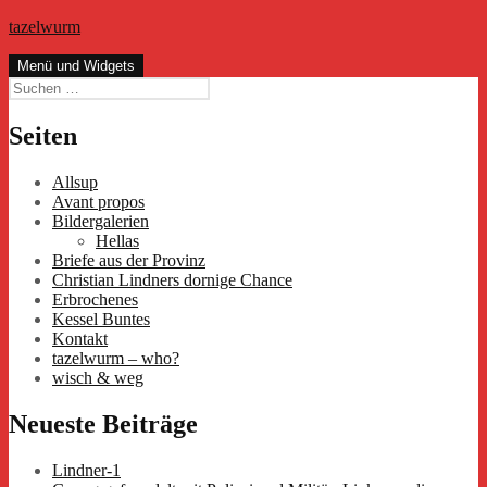
Zum
tazelwurm
Inhalt
springen
Menü und Widgets
Suchen
nach:
Seiten
Allsup
Avant propos
Bildergalerien
Hellas
Briefe aus der Provinz
Christian Lindners dornige Chance
Erbrochenes
Kessel Buntes
Kontakt
tazelwurm – who?
wisch & weg
Neueste Beiträge
Lindner-1