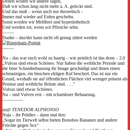
Denen wollen wir andere sagen,
Daß wir schon lang nicht mehr a. A. geleckt sind.
Und das muß – wenn auch nur theoretisch –
Immer mal wieder auf Erden geschehn.
Sonst werden wir Mehlbrei und hyperästhetisch
Und werden rot, wenn wir Pfirsiche sehn.
——–
Danke – das/der kann nicht oft genug zitiert werden
——–
Na – das war euch wohl zu haarig – wie peinlich ist das denn – 2.0
„Vulvas sind etwas Schönes. Nur haben die weibliche Periode und
die böse Schambehaarung ihr Image geschädigt und ihnen einen
schmutzigen, ein bisschen ekligen Ruf beschert. Das ist nur ein
Grund, weshalb sie auf öffentlichen Flächen viel weniger präsent als
Penisse und weibliche Brüste sind. . . .”
Vulvas sind etwas Schönes.
Na – und Vulven erst – mit schamloser Behaarung.
————–
zu@ TENEDOR ALPHONSO
Naja – ihr Prüdies – dann mal den:
„Sogar im Tierwelt selbst bieten Bonobos Bananen und andere
Früchte gegen Sex“