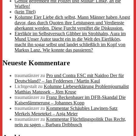
Genug gefremdelt mit Polizei und Militär: Linke, an die
Waffen!
(kein Titel)
Kolumne Eier Liebe dich selbst, Mann Männer haben Angst
davor, dass durch Quoten ihre Leistungen und Verdienste
aberkannt werden. Diese Furcht vergiftet die Diskussion.
Eierlikör im Selbstversuch Glibber im Strohhalm, Aura im
Mund Unser Autor taucht ein in die Welt des Eierlikörs,
macht ihn sogar selbst und landet schließlich im Kopf von
Markus Lanz. Wie konnte das passieren?
Neueste Kommentare
traumatänzer
zu
Pro und Contra ESC mit Naidoo Der für
Deutschland? – Jan Feddersen / Martin Kaul
Lichtgestalt
zu
Kolumne Liebeserklärung Problemjournalist
Matthias Matussek – Jörn Kruse
traumatänzer
zu
Franz Beckenbauer im DFB-Skandal Die
Kaiserdämmerung – Johannes Kopp
traumatänzer
zu
Kommentar Schäubles Lawinen-Satz
Merkels Menetekel – Anja Meier
traumatänzer
zu
Kommentar Flüchtlingspolitik Das Recht,
nein zu sagen – Barbara Dribbusch