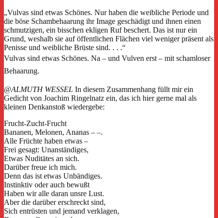
„Vulvas sind etwas Schönes. Nur haben die weibliche Periode und
die böse Schambehaarung ihr Image geschädigt und ihnen einen
schmutzigen, ein bisschen ekligen Ruf beschert. Das ist nur ein
Grund, weshalb sie auf öffentlichen Flächen viel weniger präsent als
Penisse und weibliche Brüste sind. . . .“
Vulvas sind etwas Schönes.
Na – und Vulven erst – mit schamloser
Behaarung.
@ALMUTH WESSEL
In diesem Zusammenhang füllt mir ein
Gedicht von Joachim Ringelnatz ein, das ich hier gerne mal als
kleinen Denkanstoß wiedergebe:
Frucht-Zucht-Frucht
Bananen, Melonen, Ananas – –.
Alle Früchte haben etwas –
Frei gesagt: Unanständiges,
Etwas Nuditätes an sich.
Darüber freue ich mich.
Denn das ist etwas Unbändiges.
Instinktiv oder auch bewußt
Haben wir alle daran unsre Lust.
Aber die darüber erschreckt sind,
Sich entrüsten und jemand verklagen,