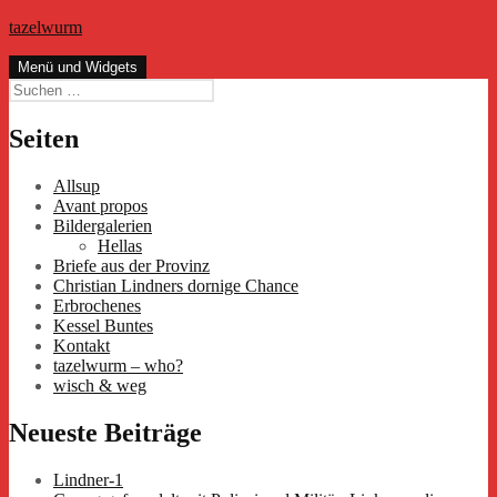
Zum
tazelwurm
Inhalt
springen
Menü und Widgets
Suchen
nach:
Seiten
Allsup
Avant propos
Bildergalerien
Hellas
Briefe aus der Provinz
Christian Lindners dornige Chance
Erbrochenes
Kessel Buntes
Kontakt
tazelwurm – who?
wisch & weg
Neueste Beiträge
Lindner-1