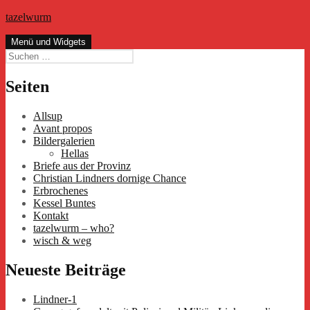
Zum
tazelwurm
Inhalt
springen
Menü und Widgets
Suchen
nach:
Seiten
Allsup
Avant propos
Bildergalerien
Hellas
Briefe aus der Provinz
Christian Lindners dornige Chance
Erbrochenes
Kessel Buntes
Kontakt
tazelwurm – who?
wisch & weg
Neueste Beiträge
Lindner-1