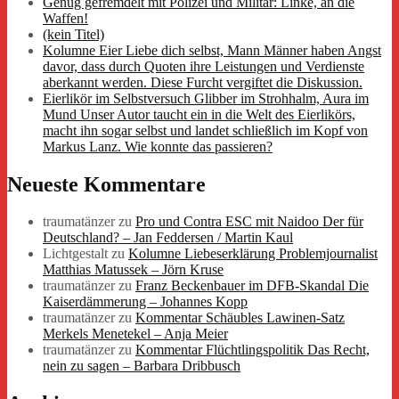
Genug gefremdelt mit Polizei und Militär: Linke, an die
Waffen!
(kein Titel)
Kolumne Eier Liebe dich selbst, Mann Männer haben Angst
davor, dass durch Quoten ihre Leistungen und Verdienste
aberkannt werden. Diese Furcht vergiftet die Diskussion.
Eierlikör im Selbstversuch Glibber im Strohhalm, Aura im
Mund Unser Autor taucht ein in die Welt des Eierlikörs,
macht ihn sogar selbst und landet schließlich im Kopf von
Markus Lanz. Wie konnte das passieren?
Neueste Kommentare
traumatänzer
zu
Pro und Contra ESC mit Naidoo Der für
Deutschland? – Jan Feddersen / Martin Kaul
Lichtgestalt
zu
Kolumne Liebeserklärung Problemjournalist
Matthias Matussek – Jörn Kruse
traumatänzer
zu
Franz Beckenbauer im DFB-Skandal Die
Kaiserdämmerung – Johannes Kopp
traumatänzer
zu
Kommentar Schäubles Lawinen-Satz
Merkels Menetekel – Anja Meier
traumatänzer
zu
Kommentar Flüchtlingspolitik Das Recht,
nein zu sagen – Barbara Dribbusch