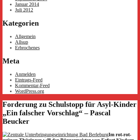
Januar 2014
Juli 2012
Kategorien
Allgemein
Allsup
Erbrochenes
Meta
Anmelden
Eintrags-Feed
Kommentar-Feed
WordPress.org
Forderung zu Schulstopp für Asyl-Kinder
„Ein falscher Vorschlag“ – Pascal
Beucker
Im rot-rot-