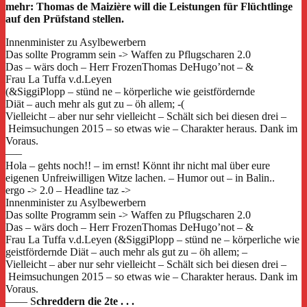
mehr: Thomas de Maizière will die Leistungen für Flüchtlinge
auf den Prüfstand stellen.
Innenminister zu Asylbewerbern
Das sollte Programm sein -> Waffen zu Pflugscharen 2.0
Das – wärs doch – Herr FrozenThomas DeHugo’not – &
Frau La Tuffa v.d.Leyen
(&SiggiPlopp – stünd ne – körperliche wie geistfördernde
Diät – auch mehr als gut zu – öh allem; -(
Vielleicht – aber nur sehr vielleicht – Schält sich bei diesen drei –
Heimsuchungen 2015 – so etwas wie – Charakter heraus. Dank im
Voraus.
—–
Hola – gehts noch!! – im ernst! Könnt ihr nicht mal über eure
eigenen Unfreiwilligen Witze lachen. – Humor out – in Balin..
ergo -> 2.0 – Headline taz ->
Innenminister zu Asylbewerbern
Das sollte Programm sein -> Waffen zu Pflugscharen 2.0
Das – wärs doch – Herr FrozenThomas DeHugo’not – &
Frau La Tuffa v.d.Leyen (&SiggiPlopp – stünd ne – körperliche wie
geistfördernde Diät – auch mehr als gut zu – öh allem; –
Vielleicht – aber nur sehr vielleicht – Schält sich bei diesen drei –
Heimsuchungen 2015 – so etwas wie – Charakter heraus. Dank im
Voraus.
—— S
chreddern die 2te . . .