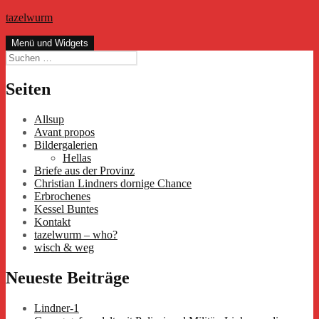
Zum
tazelwurm
Inhalt
springen
Menü und Widgets
Suchen
nach:
Seiten
Allsup
Avant propos
Bildergalerien
Hellas
Briefe aus der Provinz
Christian Lindners dornige Chance
Erbrochenes
Kessel Buntes
Kontakt
tazelwurm – who?
wisch & weg
Neueste Beiträge
Lindner-1