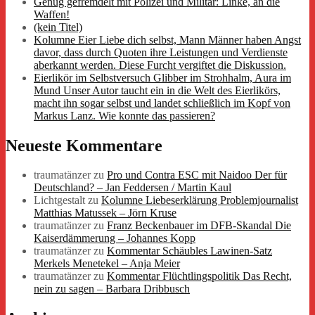
Genug gefremdelt mit Polizei und Militär: Linke, an die
Waffen!
(kein Titel)
Kolumne Eier Liebe dich selbst, Mann Männer haben Angst
davor, dass durch Quoten ihre Leistungen und Verdienste
aberkannt werden. Diese Furcht vergiftet die Diskussion.
Eierlikör im Selbstversuch Glibber im Strohhalm, Aura im
Mund Unser Autor taucht ein in die Welt des Eierlikörs,
macht ihn sogar selbst und landet schließlich im Kopf von
Markus Lanz. Wie konnte das passieren?
Neueste Kommentare
traumatänzer
zu
Pro und Contra ESC mit Naidoo Der für
Deutschland? – Jan Feddersen / Martin Kaul
Lichtgestalt
zu
Kolumne Liebeserklärung Problemjournalist
Matthias Matussek – Jörn Kruse
traumatänzer
zu
Franz Beckenbauer im DFB-Skandal Die
Kaiserdämmerung – Johannes Kopp
traumatänzer
zu
Kommentar Schäubles Lawinen-Satz
Merkels Menetekel – Anja Meier
traumatänzer
zu
Kommentar Flüchtlingspolitik Das Recht,
nein zu sagen – Barbara Dribbusch