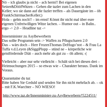
Nö – ich glaubs ja nicht – ach herm!! Bei eigenen
Setzer&DööfWitzen – Gehen die tazler zum Lachen in den
Keller; wo sie dann auf die fazler treffen – als Dauergäste im – öh
FrankSchirrmacherKeller;)
Hola – gehts noch!! – im ernst! Könnt ihr nicht mal über eure
eigenen Unfreiwilligen Witze lachen. – Humor out – in Balin..
ergo -> 2.0 – Headline taz ->
Innenminister zu Asylbewerbern
Das sollte Programm sein -> Waffen zu Pflugscharen 2.0
Das – wärs doch – Herr FrozenThomas DeHugo’not – & Frau La
Tuffa v.d.Leyen (&SiggiPlopp – stünd ne – körperliche wie
geistfördernde Diät – auch mehr als gut zu – öh allem; -(
Vielleicht – aber nur sehr vielleicht – Schält sich bei diesen drei –
Heimsuchungen 2015 – so etwas wie – Charakter heraus. Dank im
Voraus.
Quarantaine du taz
Bitte haben Sie Geduld und senden Sie ihn nicht mehrfach ab. – ok
– mit F.K.Waechter – NÖ WIESO!
http://www.taz.de/Innenminister-zu-Asylbewerbern/!5224511/