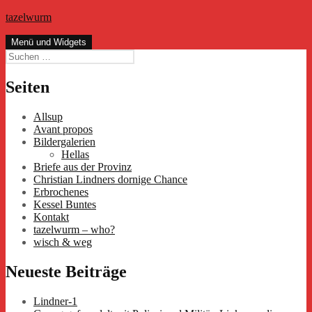
Zum
tazelwurm
Inhalt
springen
Menü und Widgets
Suchen
nach:
Seiten
Allsup
Avant propos
Bildergalerien
Hellas
Briefe aus der Provinz
Christian Lindners dornige Chance
Erbrochenes
Kessel Buntes
Kontakt
tazelwurm – who?
wisch & weg
Neueste Beiträge
Lindner-1