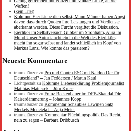
Genug gefremdelt mit Polizei und Militär: Linke, an die
Waffen!
(kein Titel)
Kolumne Eier Liebe dich selbst, Mann Männer haben Angst
davor, dass durch Quoten ihre Leistungen und Verdienste
aberkannt werden. Diese Furcht vergiftet die Diskussion.
Eierlikör im Selbstversuch Glibber im Strohhalm, Aura im
Mund Unser Autor taucht ein in die Welt des Eierlikörs,
macht ihn sogar selbst und landet schließlich im Kopf von
Markus Lanz. Wie konnte das passieren?
Neueste Kommentare
traumatänzer
zu
Pro und Contra ESC mit Naidoo Der für
Deutschland? – Jan Feddersen / Martin Kaul
Lichtgestalt
zu
Kolumne Liebeserklärung Problemjournalist
Matthias Matussek – Jörn Kruse
traumatänzer
zu
Franz Beckenbauer im DFB-Skandal Die
Kaiserdämmerung – Johannes Kopp
traumatänzer
zu
Kommentar Schäubles Lawinen-Satz
Merkels Menetekel – Anja Meier
traumatänzer
zu
Kommentar Flüchtlingspolitik Das Recht,
nein zu sagen – Barbara Dribbusch