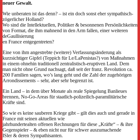
neuer Gewalt.
Wie unberaten ist das denn? – ist ein doch sonst eher sympathisch-
zögerlicher Holland?
Wo sind die Intellektuellen, Politiker & besonnenen Persönlichkeiten
von Format, die ihm mahnend in den Arm fallen, einer weiteren
deGaullisierung
en France entgegentreten?
Eine von ihm angestrebte (weitere) Verfassungsänderung als
kurzsichtiger Gipfel (Teppich für Le/LaPenistas?) von Maßnahmen
in einem ohnehin traditionell zentralistisch-eruptiven Land. Dem
man nicht ohne Grund nachsagt, daß seit der franz. Revolution ca.
200 Familien sagen, wo’s lang geht und die Zahl der zugehörigen
Arrondissements – sehr, aber sehr begrenzt ist.
Ein Land – in dem über Monate als reale Spiegelung Banlieues
brennen, No-Go-Areas für staatlich-polizeilich-paramilitärische
Kräfte sind.
So wie es keine sauberen Kriege gibt – gilt dies auch und gerade in
France mit seinen aktuellen wie
jahrhundertealten offenen Rechnungen für diese „Kräfte“ – & ihre
Gegenspieler – & eben nicht nur für schwer auszumachende
ISler & deren Sympathisanten.