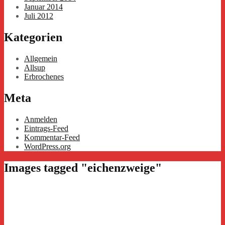
Januar 2014
Juli 2012
Kategorien
Allgemein
Allsup
Erbrochenes
Meta
Anmelden
Eintrags-Feed
Kommentar-Feed
WordPress.org
Images tagged "eichenzweige"