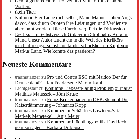
Genug gefremdelt mit Polizei und Militär: Linke, an die
Waffen!
(kein Titel)
Kolumne Eier Liebe dich selbst, Mann Männer haben Angst
davor, dass durch Quoten ihre Leistungen und Verdienste
aberkannt werden. Diese Furcht vergiftet die Diskussion.
Eierlikör im Selbstversuch Glibber im Strohhalm, Aura im
Mund Unser Autor taucht ein in die Welt des Eierlikörs,
macht ihn sogar selbst und landet schließlich im Kopf von
Markus Lanz. Wie konnte das passieren?
Neueste Kommentare
traumatänzer
zu
Pro und Contra ESC mit Naidoo Der für
Deutschland? – Jan Feddersen / Martin Kaul
Lichtgestalt
zu
Kolumne Liebeserklärung Problemjournalist
Matthias Matussek – Jörn Kruse
traumatänzer
zu
Franz Beckenbauer im DFB-Skandal Die
Kaiserdämmerung – Johannes Kopp
traumatänzer
zu
Kommentar Schäubles Lawinen-Satz
Merkels Menetekel – Anja Meier
traumatänzer
zu
Kommentar Flüchtlingspolitik Das Recht,
nein zu sagen – Barbara Dribbusch