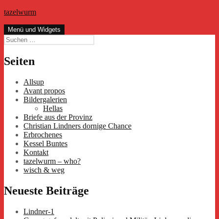
Zum
tazelwurm
Inhalt
springen
Menü und Widgets
Suchen
nach:
Seiten
Allsup
Avant propos
Bildergalerien
Hellas
Briefe aus der Provinz
Christian Lindners dornige Chance
Erbrochenes
Kessel Buntes
Kontakt
tazelwurm – who?
wisch & weg
Neueste Beiträge
Lindner-1