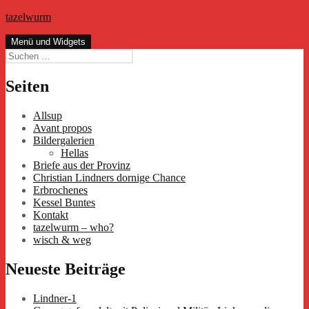
Zum
tazelwurm
Inhalt
springen
Menü und Widgets
Suchen
nach:
Seiten
Allsup
Avant propos
Bildergalerien
Hellas
Briefe aus der Provinz
Christian Lindners dornige Chance
Erbrochenes
Kessel Buntes
Kontakt
tazelwurm – who?
wisch & weg
Neueste Beiträge
Lindner-1