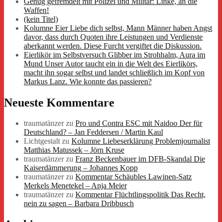
Genug gefremdelt mit Polizei und Militär: Linke, an die
Waffen!
(kein Titel)
Kolumne Eier Liebe dich selbst, Mann Männer haben Angst
davor, dass durch Quoten ihre Leistungen und Verdienste
aberkannt werden. Diese Furcht vergiftet die Diskussion.
Eierlikör im Selbstversuch Glibber im Strohhalm, Aura im
Mund Unser Autor taucht ein in die Welt des Eierlikörs,
macht ihn sogar selbst und landet schließlich im Kopf von
Markus Lanz. Wie konnte das passieren?
Neueste Kommentare
traumatänzer
zu
Pro und Contra ESC mit Naidoo Der für
Deutschland? – Jan Feddersen / Martin Kaul
Lichtgestalt
zu
Kolumne Liebeserklärung Problemjournalist
Matthias Matussek – Jörn Kruse
traumatänzer
zu
Franz Beckenbauer im DFB-Skandal Die
Kaiserdämmerung – Johannes Kopp
traumatänzer
zu
Kommentar Schäubles Lawinen-Satz
Merkels Menetekel – Anja Meier
traumatänzer
zu
Kommentar Flüchtlingspolitik Das Recht,
nein zu sagen – Barbara Dribbusch