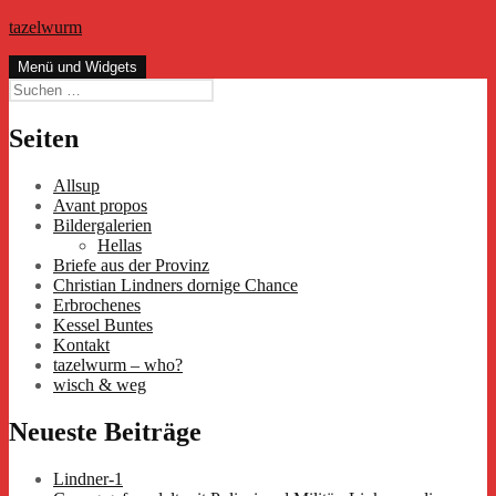
Zum
tazelwurm
Inhalt
springen
Menü und Widgets
Suchen
nach:
Seiten
Allsup
Avant propos
Bildergalerien
Hellas
Briefe aus der Provinz
Christian Lindners dornige Chance
Erbrochenes
Kessel Buntes
Kontakt
tazelwurm – who?
wisch & weg
Neueste Beiträge
Lindner-1