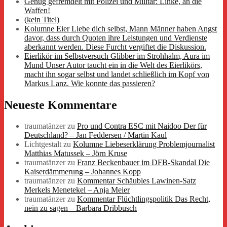
Genug gefremdelt mit Polizei und Militär: Linke, an die
Waffen!
(kein Titel)
Kolumne Eier Liebe dich selbst, Mann Männer haben Angst
davor, dass durch Quoten ihre Leistungen und Verdienste
aberkannt werden. Diese Furcht vergiftet die Diskussion.
Eierlikör im Selbstversuch Glibber im Strohhalm, Aura im
Mund Unser Autor taucht ein in die Welt des Eierlikörs,
macht ihn sogar selbst und landet schließlich im Kopf von
Markus Lanz. Wie konnte das passieren?
Neueste Kommentare
traumatänzer
zu
Pro und Contra ESC mit Naidoo Der für
Deutschland? – Jan Feddersen / Martin Kaul
Lichtgestalt
zu
Kolumne Liebeserklärung Problemjournalist
Matthias Matussek – Jörn Kruse
traumatänzer
zu
Franz Beckenbauer im DFB-Skandal Die
Kaiserdämmerung – Johannes Kopp
traumatänzer
zu
Kommentar Schäubles Lawinen-Satz
Merkels Menetekel – Anja Meier
traumatänzer
zu
Kommentar Flüchtlingspolitik Das Recht,
nein zu sagen – Barbara Dribbusch